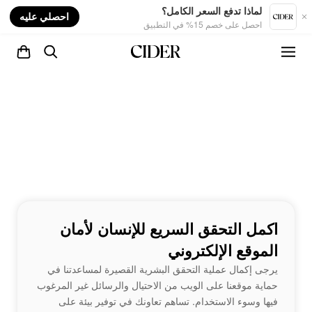
nt
لماذا تدفع السعر الكامل؟
احصلي عليه
احصل على خصم 15% في التطبيق
اكمل التحقق السريع للإنسان لأمان
الموقع الإلكتروني
يرجى إكمال عملية التحقق البشرية القصيرة لمساعدتنا في
حماية موقعنا على الويب من الاحتيال والرسائل غير المرغوب
فيها وسوء الاستخدام. تساهم تعاونك في توفير بيئة على