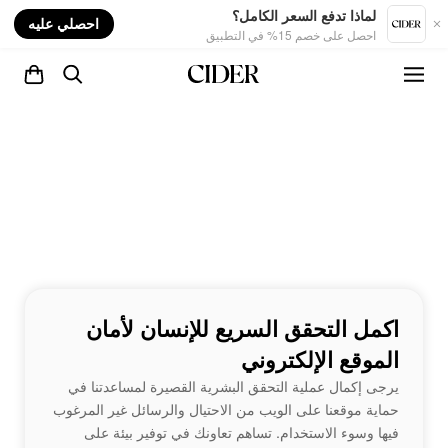
nt
لماذا تدفع السعر الكامل؟
احصلي عليه
احصل على خصم 15% في التطبيق
اكمل التحقق السريع للإنسان لأمان
الموقع الإلكتروني
يرجى إكمال عملية التحقق البشرية القصيرة لمساعدتنا في
حماية موقعنا على الويب من الاحتيال والرسائل غير المرغوب
فيها وسوء الاستخدام. تساهم تعاونك في توفير بيئة على