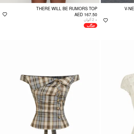
THERE WILL BE RUMORS TOP
V-N
AED 167.50
ألوان
2
+
جذّاب