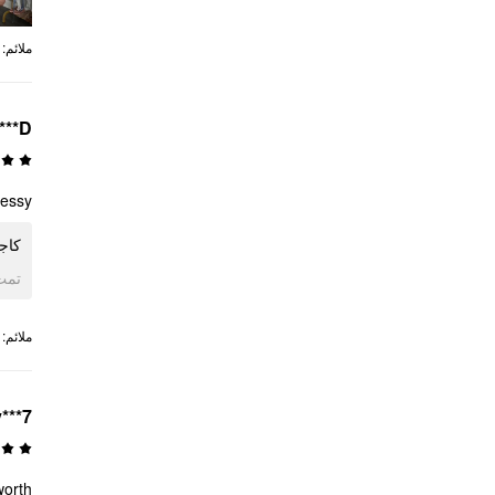
:
ملائم
***D
essy!
كا!
ogle
:
ملائم
v***7
orth.