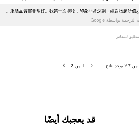
جميع服裝品質都非
تمت الترجمة بواسطة Go
مطابق للمقاس
لا يوجد نتائج.
7
من
3
من
1
قد يعجبك أيضًا