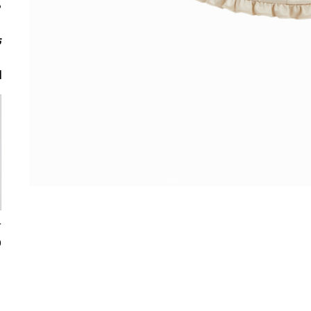
م
ت
ا
0