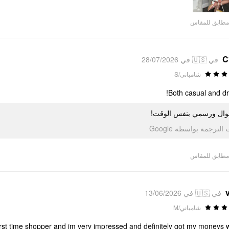
Video
مطابق للمقاس
C
في 🇺🇸 في 28/07/2026
شامباني/S
Both casual and dr
جوال ورسمي بنفس الوقت
تمت الترجمة بواسطة Go
مطابق للمقاس
في 🇺🇸 في 13/06/2026
شامباني/M
a first time shopper and im very impressed and definitely got my moneys w