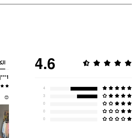
4.6
الك
j***1
4
3
😍
0
0
0