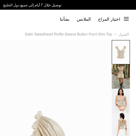
توصيل خلال 7 أيام إلى جميع دول الخليج
ندعم الدفع عند الاستلام 📦
اختيار المزاج
الملابس
بشأننا
Satin Sweetheart Ruffle Sleeve Button Front Slim Top
المنزل