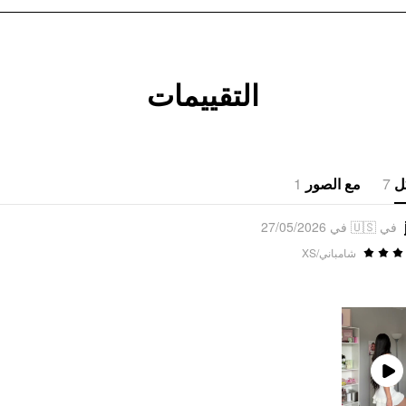
التقييمات
1
مع الصور
7
ل
في 🇺🇸 في 27/05/2026
شامباني/XS
Play