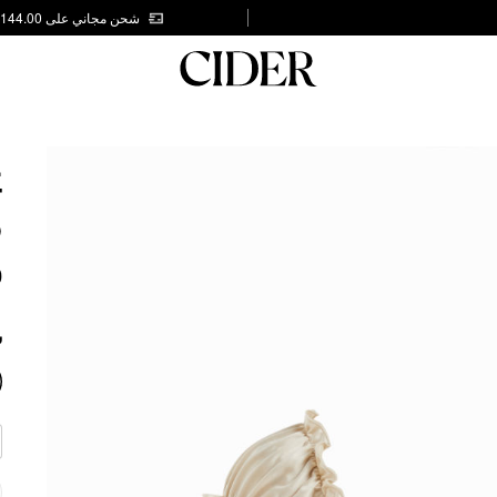
شحن مجاني على AED 144.00
E
T
P
0
ش