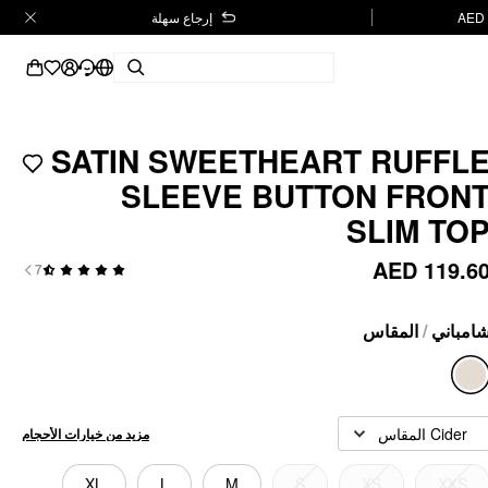
إرجاع سهلة
SATIN SWEETHEART RUFFL
SLEEVE BUTTON FRON
SLIM TO
AED 119.6
7
المقاس
/
امباني
Cider المقاس
مزيد من خيارات الأحجام
XL
L
M
S
XS
XXS