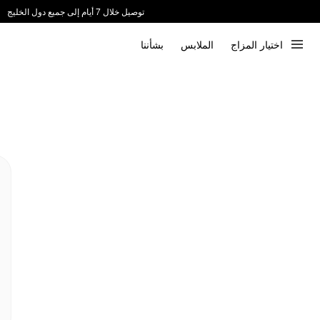
توصيل خلال 7 أيام إلى جميع دول الخليج
ندعم الدفع عند الاستلام 📦
اختيار المزاج
الملابس
بشأننا