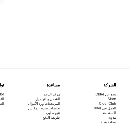
الشركة
مساعدة
توا
نبذة عن Cider
مركز الدعم
dor
Store
الشحن والتوصيل
الت
Cider Club
المرتجعات ورد الأموال
الع
العمل في Cider
تعليمات تحديد المقاس
الاستدامة
تتبع طلبي
مدونة
طريقة الدفع
بطاقة هدية