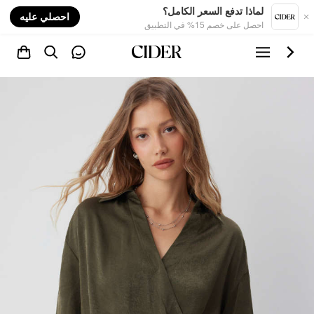
nt
لماذا تدفع السعر الكامل؟
احصلي عليه
احصل على خصم 15% في التطبيق