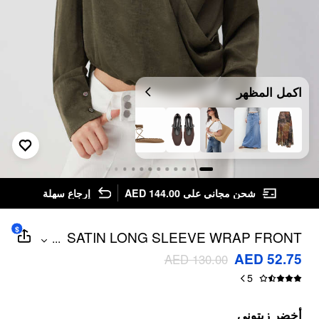
اكمل المظهر
شحن مجاني على AED 144.00
إرجاع سهلة
$
SATIN LONG SLEEVE WRAP FRONT
...
BLOUSE
AED 52.75
AED 130.00
5
أخضر زيتوني