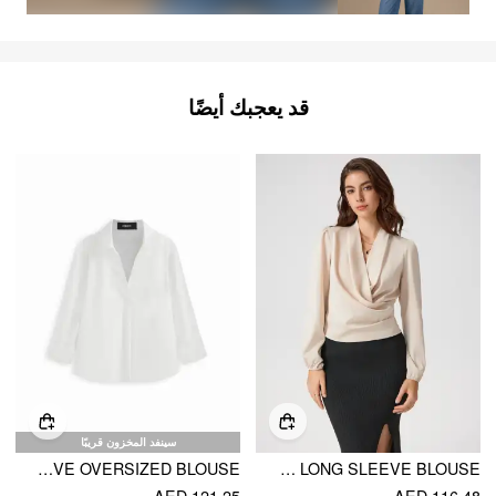
قد يعجبك أيضًا
سينفد المخزون قريبًا
COTTON-BLEND LONG SLEEVE OVERSIZED BLOUSE
SATIN V-NECK WRAP ZIP LONG SLEEVE BLOUSE
AED 121.25
AED 116.48