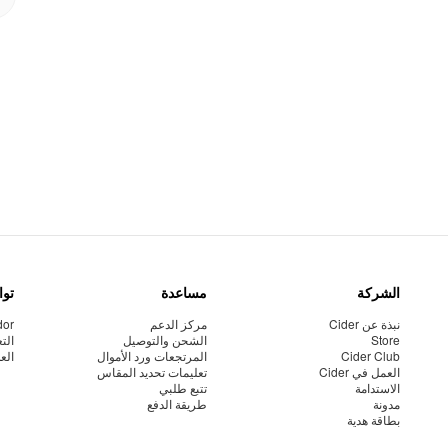
الشركة
مساعدة
توا
نبذة عن Cider
مركز الدعم
dor
Store
الشحن والتوصيل
الت
Cider Club
المرتجعات ورد الأموال
الع
العمل في Cider
تعليمات تحديد المقاس
الاستدامة
تتبع طلبي
مدونة
طريقة الدفع
بطاقة هدية