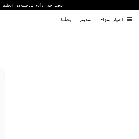
توصيل خلال 7 أيام إلى جميع دول الخليج
ندعم الدفع عند الاستلام 📦
اختيار المزاج
الملابس
بشأننا