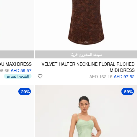
سينفد المخزون قريبًا
AU MAXI DRESS
VELVET HALTER NECKLINE FLORAL RUCHED
MIDI DRESS
96.65
AED 59.57
الشحن السريع
AED 162.15
AED 97.52
-20%
-59%