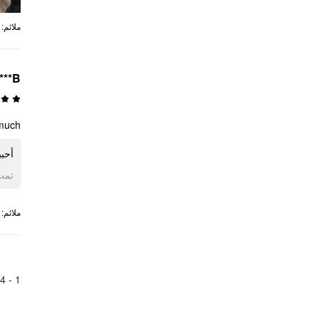
:
ملائم
***B
 much
أحبب
ogle
:
ملائم
4
1 -