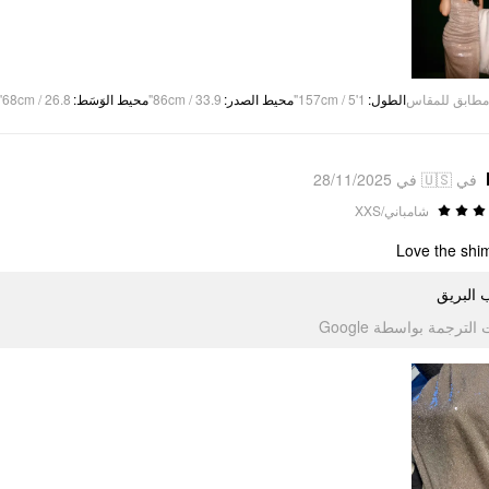
68cm / 26.8"
:
محيط الوَسَط
86cm / 33.9"
:
محيط الصدر
157cm / 5'1"
:
الطول
مطابق للمقاس
في 🇺🇸 في 28/11/2025
شامباني/XXS
Love the sh
 البريق
تمت الترجمة بواسطة Go