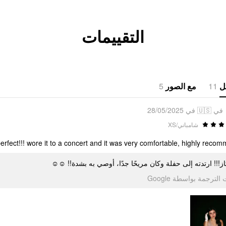
التقييمات
5
مع الصور
11
ل
في 🇺🇸 في 28/05/2025
شامباني/XS
erfect!!! wore it to a concert and it was very comfortable, highly recommend!
ممتاز!!! ارتدته إلى حفلة وكان مريحًا جدًا، أوصي به بشدة!! 
تمت الترجمة بواسطة Go