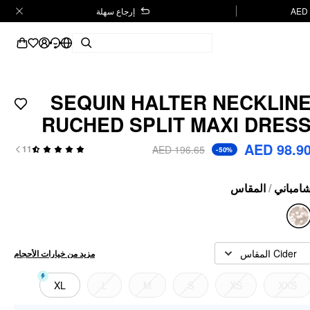
إرجاع سهلة
SEQUIN HALTER NECKLIN
RUCHED SPLIT MAXI DRES
AED 98.9
AED 196.65
11
-50%
المقاس
/
امباني
Cider المقاس
مزيد من خيارات الأحجام
XL
L
M
S
XS
XXS