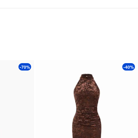
-70%
-40%