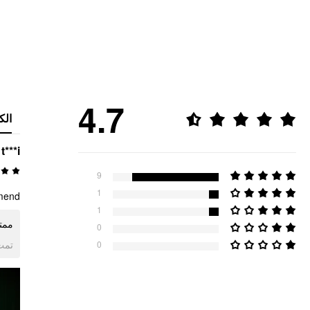
4.7
الك
t***i
9
1
! ☺️☺️
1
☺️☺️
0
ogle
0