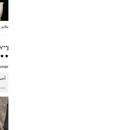
:
ملائم
h***j
immer
أحب
ogle