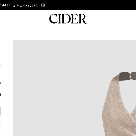
شحن مجاني على AED 144.00
E
S
0
ش