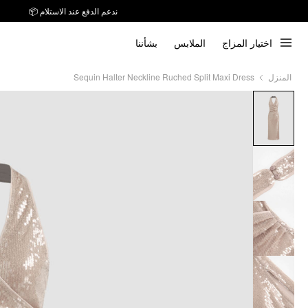
ندعم الدفع عند الاستلام 📦
اختيار المزاج
الملابس
بشأننا
Sequin Halter Neckline Ruched Split Maxi Dress
المنزل