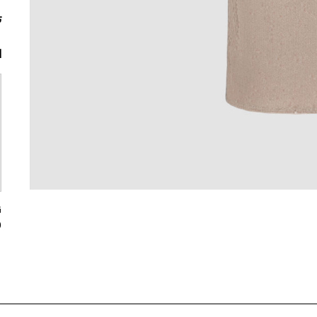
ت
ا
0