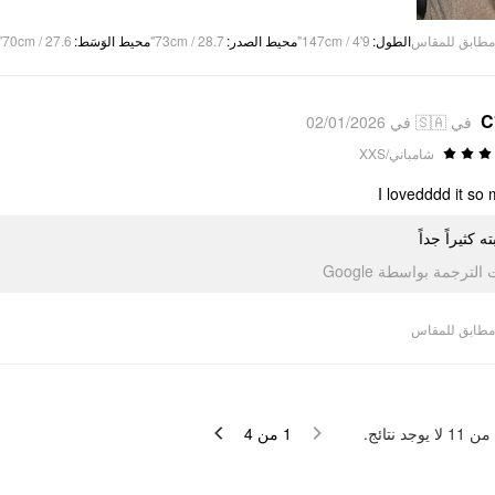
70cm / 27.6"
:
محيط الوَسَط
73cm / 28.7"
:
محيط الصدر
147cm / 4'9"
:
الطول
مطابق للمقاس
C
في 🇸🇦 في 02/01/2026
شامباني/XXS
I lovedddd it so
ته كثيراً جداً
تمت الترجمة بواسطة Go
مطابق للمقاس
لا يوجد نتائج.
11
من
4
من
1