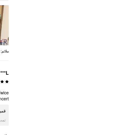
:
ملائم
***L
Twice
cert!!!
ا!!!
ogle