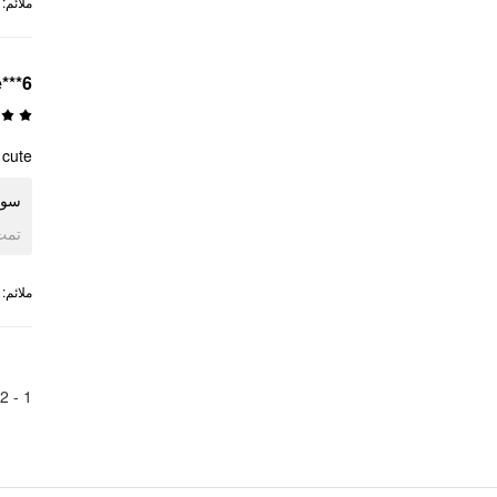
:
ملائم
e***6
cute!
سو!
ogle
:
ملائم
2
1 -