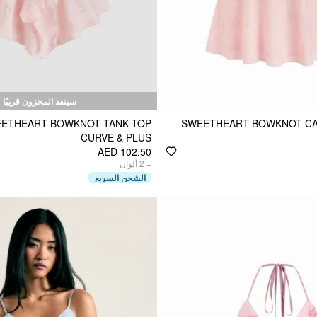
سينفد المخزون قريبًا
EETHEART BOWKNOT TANK TOP
SWEETHEART BOWKNOT CAM
CURVE & PLUS
AED 102.50
ألوان
2
+
الشحن السريع