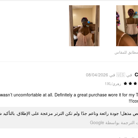
مطابق للمقاس
C
في 🇺🇸 في 08/04/2026
زهري/1XL
wasn’t uncomfortable at all. Definitely a great purchase wore it for my 
con
قميص مذهل! جودة رائعة وناعم جدًا ولم تكن الترتر مزعجة على الإطلاق. بالتأك Twice لخاص بي
تمت الترجمة بواسطة Go