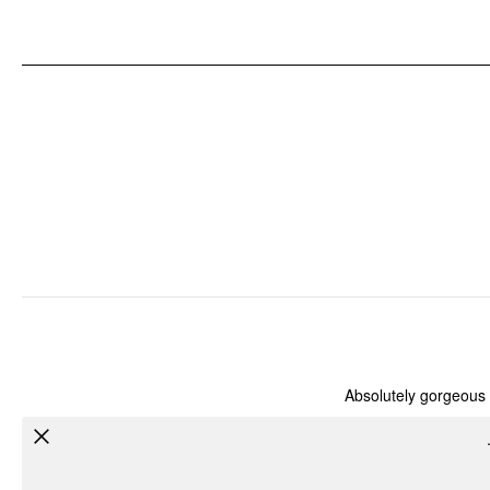
نوع النمط: سادة
تفاصيل الملابس: سحاب, معقود
Absolutely gorgeous t