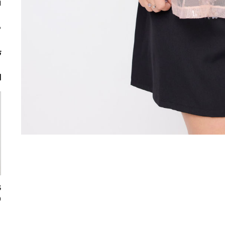
م
ت
ا
0