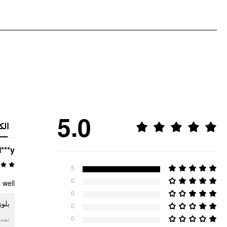
5.0
الك
***y
5
0
 well
0
بلو.
0
ogle
0