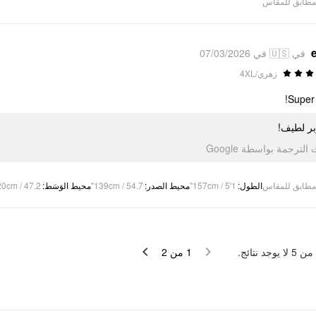
مطابق للمقاس
في 🇺🇸 في 07/03/2026
زهري/4XL
Super 
بر لطيف
تمت الترجمة بواسطة Go
0cm / 47.2"
:
محيط الوَسَط
139cm / 54.7"
:
محيط الصدر
157cm / 5'1"
:
الطول
مطابق للمقاس
لا يوجد نتائج.
5
من
2
من
1