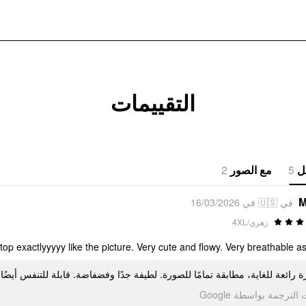
التقييمات
2
مع الصور
5
ل
M
في 🇺🇸 في 16/03/2026
زهري/4XL
op exactlyyyyy like the picture. Very cute and flowy. Very breathable as
زة رائعة للغاية، مطابقة تمامًا للصورة. لطيفة جدًا وفضفاضة. قابلة للتنفس أيضًا
تمت الترجمة بواسطة Go