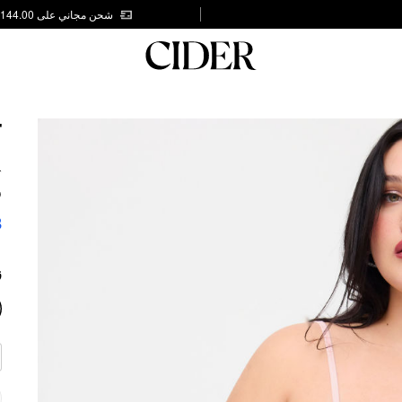
شحن مجاني على AED 144.00
T
&
S
8
ز