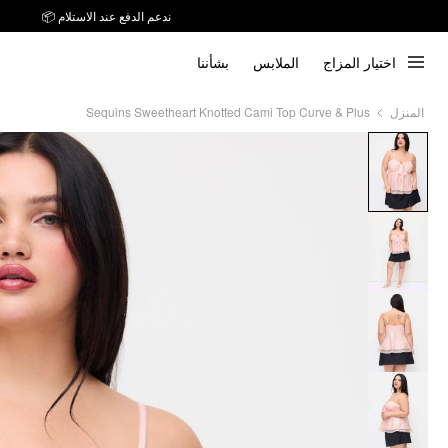
ندعم الدفع عند الاستلام 📦
اختيار المزاج
الملابس
بشأننا
Sequins Sweetheart Knotted Cami Top Curve & Plus
المنزل