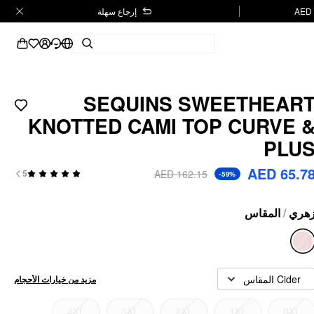
إرجاع سهلة
SEQUINS SWEETHEAR
KNOTTED CAMI TOP CURVE 
PLU
AED 65.7
AED 162.15
5
-59%
المقاس
/
هري
Cider المقاس
مزيد من خيارات الأحجام
4XL
3XL
2XL
1XL
0XL