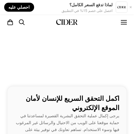
nt
لماذا تدفع السعر الكامل؟
احصلي عليه
احصل على خصم 15% في التطبيق
اكمل التحقق السريع للإنسان لأمان
الموقع الإلكتروني
يرجى إكمال عملية التحقق البشرية القصيرة لمساعدتنا في
حماية موقعنا على الويب من الاحتيال والرسائل غير المرغوب
فيها وسوء الاستخدام. تساهم تعاونك في توفير بيئة على