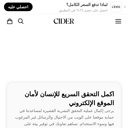
nt
لماذا تدفع السعر الكامل؟
احصلي عليه
احصل على خصم 15% في التطبيق
اكمل التحقق السريع للإنسان لأمان
الموقع الإلكتروني
يرجى إكمال عملية التحقق البشرية القصيرة لمساعدتنا في
حماية موقعنا على الويب من الاحتيال والرسائل غير المرغوب
فيها وسوء الاستخدام. تساهم تعاونك في توفير بيئة على