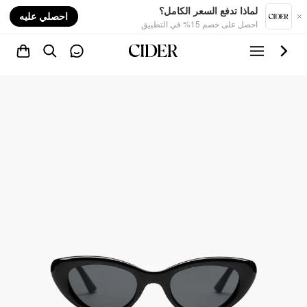
nt
لماذا تدفع السعر الكامل؟
احصلي عليه
احصل على خصم 15% في التطبيق