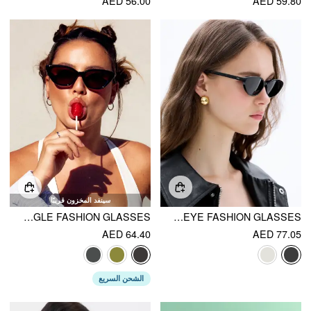
AED 56.00
AED 59.80
سينفد المخزون قريبًا
ANGLED RECTANGLE FASHION GLASSES
CAT-EYE FASHION GLASSES
AED 64.40
AED 77.05
الشحن السريع