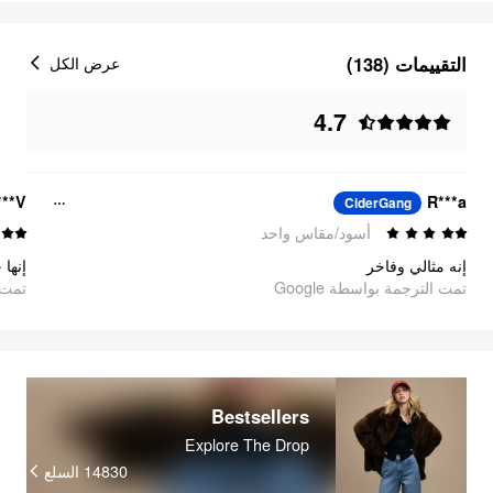
التقييمات (138)
عرض الكل
4.7
***V
R***a
CiderGang
أسود/مقاس واحد
إنه مثالي وفاخر
إنها 
تمت الترجمة بواسطة Google
تمت ا
Bestsellers
Explore The Drop
14830
السلع