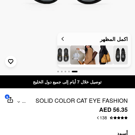
اكمل المظهر
توصيل خلال 7 أيام إلى جميع دول الخليج
$
SOLID COLOR CAT EYE FASHION
...
GLASSES
AED 56.35
138
أسود