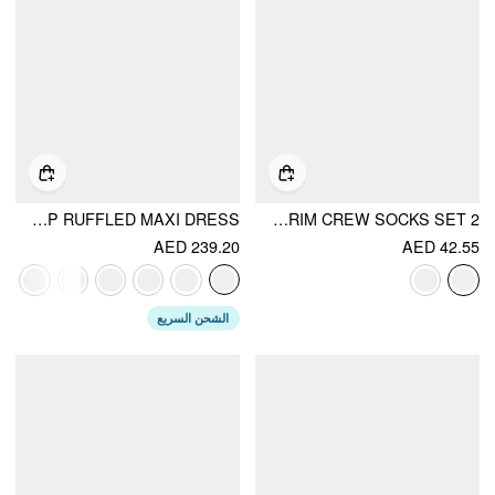
COTTON-BLEND SCULPTURAL SWEETHEART DITSY FLORAL LACE UP RUFFLED MAXI DRESS
2 PAIRS BOWKNOT & LACE TRIM CREW SOCKS SET
AED 239.20
AED 42.55
الشحن السريع