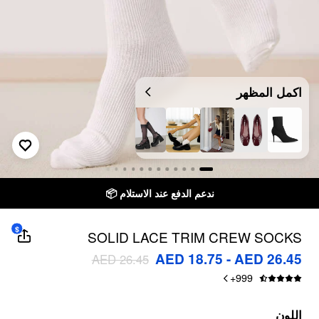
اكمل المظهر
ندعم الدفع عند الاستلام 📦
$
SOLID LACE TRIM CREW SOCKS
AED 18.75 - AED 26.45
AED 26.45
+
999
اللون