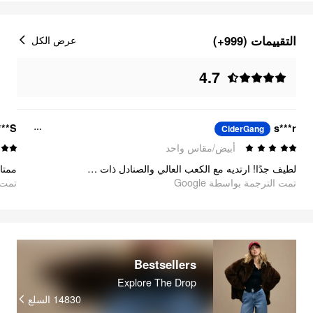
التقييمات (999+)
عرض الكل
4.7
***S
s***r
CiderGang
أبيض/مقاس واحد
لطيف جدًا! ارتديه مع الكعب العالي والصنادل ذات النعل السميك والأحذية بدون كعب. أحب أحب أحب متعدد الاستخدامات جدًا.
ممتا
تمت الترجمة بواسطة Google
تمت ا
Bestsellers
Explore The Drop
14830
السلع