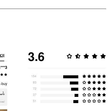
3.6
الك
***3
154
83
t-buy
72
نأس
37
ogle
51