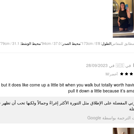
79cm / 31.1"
:
محيط الوَسَط
94cm / 37.0"
:
محيط الصدر
173cm / 5'8"
:
الطول
مطابق للمقاس
في 🇺🇸 في 28/09/2023
أخضر/M
 but it does like come up a little bit when you walk but totally worth havi
pull it down a little because it’s am
تي المفضلة على الإطلاق مثل التنورة الأكثر إغراءً وجمالاً ولكنها تحب أن تظهر قل
لة
تمت الترجمة بواسطة Go