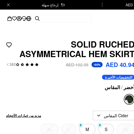
إرجاع سهلة
SOLID RUCHE
ASYMMETRICAL HEM SKIR
AED 40.9
AED 102.35
382
-60%
التخفيضات الأخيرة
المقاس
/
خضر
Cider المقاس
مزيد من خيارات الأحجام
XL
L
M
S
XS