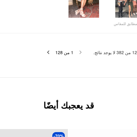
مطابق للمقاس
لا يوجد نتائج.
382
من
12
128
من
1
قد يعجبك أيضًا
-70%