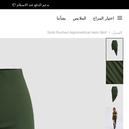
ندعم الدفع عند الاستلام 📦
اختيار المزاج
الملابس
بشأننا
Solid Ruched Asymmetrical Hem Skirt
المنزل