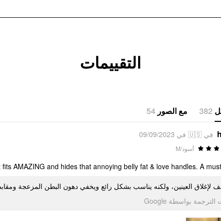
التقييمات
54
مع الصور
382
ل
h
في 🇺🇸 في 09/09/2023
أسود/M
t fits AMAZING and hides that annoying belly fat & love handles. A mus
ف لإغلاق العينين، ولكنه يناسب بشكل رائع ويخفي دهون البطن المزعجة ومق
تمت الترجمة بواسطة Go