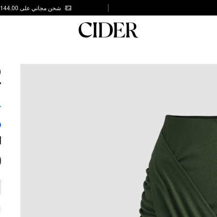
شحن مجاني على AED 144.00
D
T
4
أ