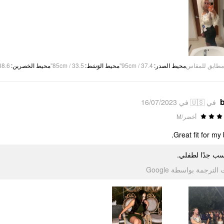
8.6"
:
محيط الخصرين
85cm / 33.5"
:
محيط الوَسَط
95cm / 37.4"
:
محيط الصدر
مطابق للمقاس
b
في 🇺🇸 في 16/07/2023
أخضر/M
Great fit for my 
اسب جدًا لطفلي
تمت الترجمة بواسطة Go