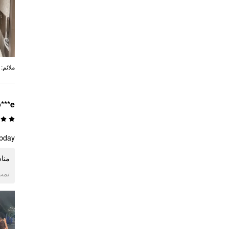
:
ملائم
***e
bday.
من.
ogle