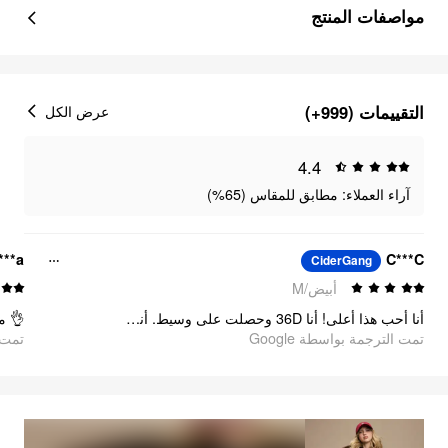
مواصفات المنتج
التقييمات (999+)
عرض الكل
4.4
آراء العملاء: مطابق للمقاس (65%)
***a
C***C
CiderGang
أبيض/M
أنا أحب هذا أعلى! أنا 36D وحصلت على وسيط. أنا عادة أرتدي قمم صغيرة أو متوسطة. تناسبها تماما. أرتديه مع بنطال Solid Stitch ذو الساق المستقيمة من Cider.
تمت الترجمة بواسطة Google
تمت ا