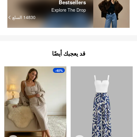
Bestsellers
Explore The Drop
14830
السلع
قد يعجبك أيضًا
-40%