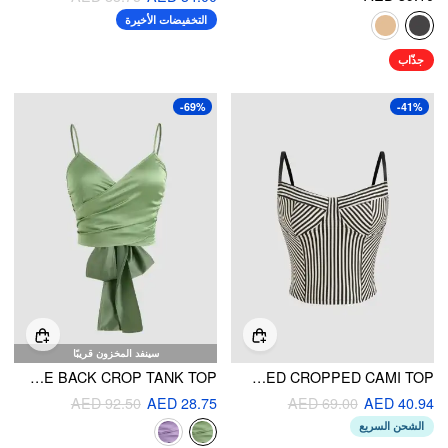
التخفيضات الأخيرة
جذّاب
-69%
-41%
سينفد المخزون قريبًا
SOLID CROSS WRAP FRONT TIE BACK CROP TANK TOP
STRIPED CROPPED CAMI TOP
AED 92.50
AED 28.75
AED 69.00
AED 40.94
الشحن السريع