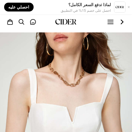
nt
لماذا تدفع السعر الكامل؟
احصلي عليه
احصل على خصم 15% في التطبيق