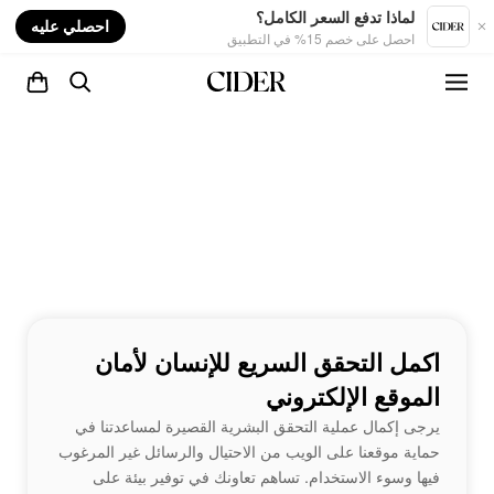
nt
لماذا تدفع السعر الكامل؟
احصلي عليه
احصل على خصم 15% في التطبيق
اكمل التحقق السريع للإنسان لأمان
الموقع الإلكتروني
يرجى إكمال عملية التحقق البشرية القصيرة لمساعدتنا في
حماية موقعنا على الويب من الاحتيال والرسائل غير المرغوب
فيها وسوء الاستخدام. تساهم تعاونك في توفير بيئة على