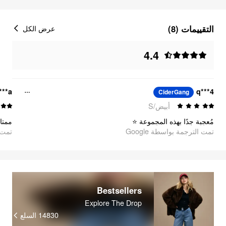
التقييمات (8)
عرض الكل
4.4
***a
q***4
CiderGang
أبيض/S
مُعجبة جدًا بهذه المجموعة ⭐
ممتا
تمت الترجمة بواسطة Google
oogle
Bestsellers
Explore The Drop
السلع
14830