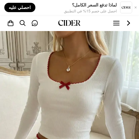
nt
لماذا تدفع السعر الكامل؟
احصلي عليه
احصل على خصم 15% في التطبيق