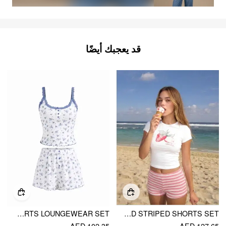
قد يعجبك أيضًا
COTTON-BLEND U-NECKLINE POLKA DOT LACE TRIM CAMI TOP & MID RISE SHORTS LOUNGEWEAR SET
STRAWBERRY GRAPHIC ROUND NECK TEE AND STRIPED SHORTS SET
AED 102.35
AED 127.65