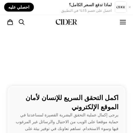
nt
لماذا تدفع السعر الكامل؟
احصلي عليه
احصل على خصم 15% في التطبيق
اكمل التحقق السريع للإنسان لأمان
الموقع الإلكتروني
يرجى إكمال عملية التحقق البشرية القصيرة لمساعدتنا في
حماية موقعنا على الويب من الاحتيال والرسائل غير المرغوب
فيها وسوء الاستخدام. تساهم تعاونك في توفير بيئة على