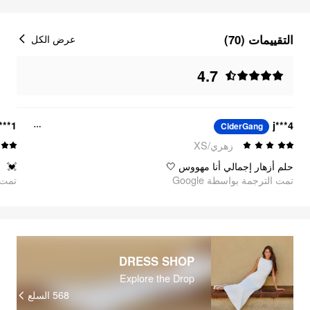
التقييمات (70)
عرض الكل
4.7
***1
j***4
CiderGang
زهري/XS
💓
حلم أزهار إجمالي أنا مهووس 🤍
تمت الترجمة بواسطة Google
oogle
DRESS SHOP
Explore the Drop
السلع
568