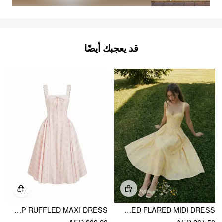
قد يعجبك أيضًا
COTTON-BLEND SCULPTURAL SWEETHEART DITSY FLORAL LACE UP RUFFLED MAXI DRESS
COTTON-BLEND FLORAL SWEETHEART NECK RUCHED FLARED MIDI DRESS
AED 239.20
AED 264.50