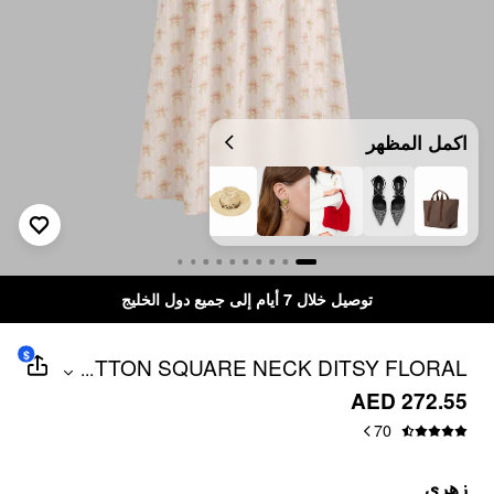
اكمل المظهر
توصيل خلال 7 أيام إلى جميع دول الخليج
$
COTTON SQUARE NECK DITSY FLORAL
...
LACE UP MAXI DRESS
AED 272.55
70
زهري