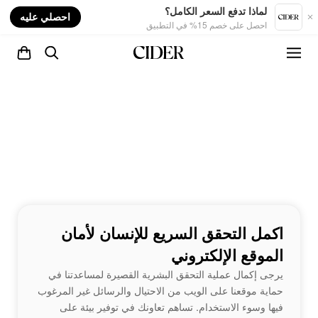
nt
لماذا تدفع السعر الكامل؟
احصلي عليه
احصل على خصم 15% في التطبيق
اكمل التحقق السريع للإنسان لأمان
الموقع الإلكتروني
يرجى إكمال عملية التحقق البشرية القصيرة لمساعدتنا في
حماية موقعنا على الويب من الاحتيال والرسائل غير المرغوب
فيها وسوء الاستخدام. تساهم تعاونك في توفير بيئة على