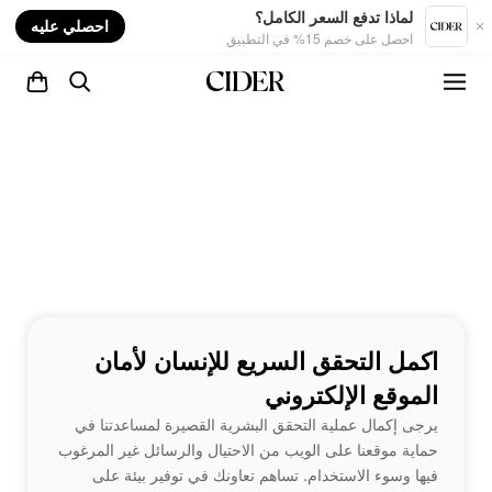
nt
لماذا تدفع السعر الكامل؟
احصلي عليه
احصل على خصم 15% في التطبيق
اكمل التحقق السريع للإنسان لأمان
الموقع الإلكتروني
يرجى إكمال عملية التحقق البشرية القصيرة لمساعدتنا في
حماية موقعنا على الويب من الاحتيال والرسائل غير المرغوب
فيها وسوء الاستخدام. تساهم تعاونك في توفير بيئة على