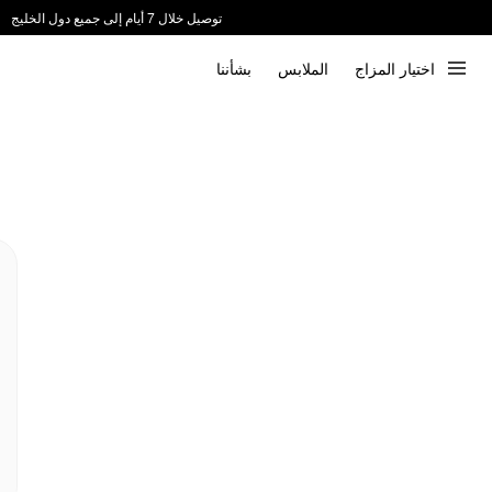
توصيل خلال 7 أيام إلى جميع دول الخليج
ندعم الدفع عند الاستلام 📦
اختيار المزاج
الملابس
بشأننا