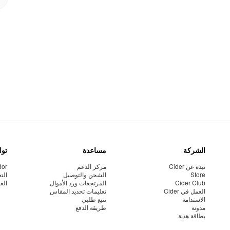
الشركة
مساعدة
توا
نبذة عن Cider
مركز الدعم
dor
Store
الشحن والتوصيل
الت
Cider Club
المرتجعات ورد الأموال
الع
العمل في Cider
تعليمات تحديد المقاس
الاستدامة
تتبع طلبي
مدونة
طريقة الدفع
بطاقة هدية