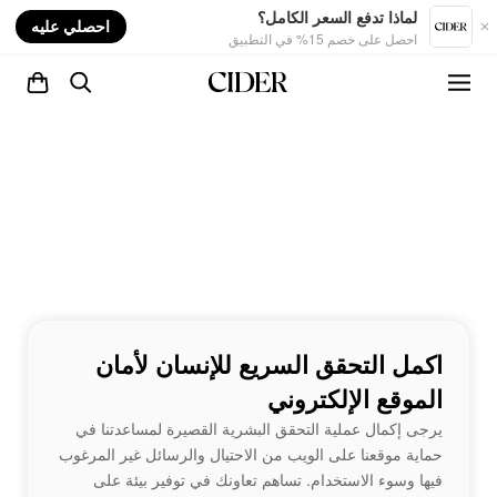
nt
لماذا تدفع السعر الكامل؟
احصلي عليه
احصل على خصم 15% في التطبيق
اكمل التحقق السريع للإنسان لأمان
الموقع الإلكتروني
يرجى إكمال عملية التحقق البشرية القصيرة لمساعدتنا في
حماية موقعنا على الويب من الاحتيال والرسائل غير المرغوب
فيها وسوء الاستخدام. تساهم تعاونك في توفير بيئة على