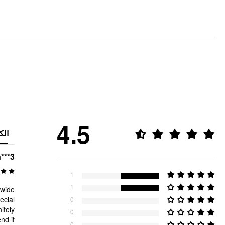
4.5
الك
***3
1
1
 wide
ecial
0
itely
0
d it!
0