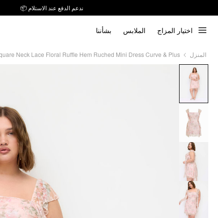
ندعم الدفع عند الاستلام 📦
اختيار المزاج
الملابس
بشأننا
quare Neck Lace Floral Ruffle Hem Ruched Mini Dress Curve & Plus
المنزل