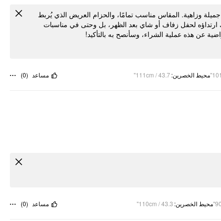
جميلة وزاهية. المقاس مناسب تمامًا، والحزام العريض الذي يُربط
ك ارتداؤه لحفل زفاف أو شاي بعد الظهر، بل وحتى في مناسبات
راضية عن هذه عملية الشراء، وسأنصح به بالتأكيد
)
0
(
مساعد
111cm / 43.7"
:
محيط الخصرين
101
)
0
(
مساعد
110cm / 43.3"
:
محيط الخصرين
90