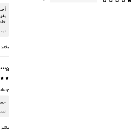
أحب 
بقو
خاص!
ogle
:
ملائم
k***8
okay
حسن
ogle
:
ملائم