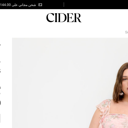
شحن مجاني على AED 144.00
S
L
I
S
5
ز
.