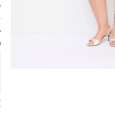
م
ت
ا