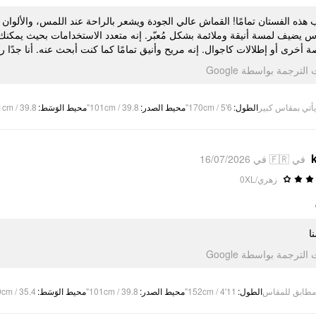
هذه الفستان تمامًا! القماش عالي الجودة ويشعر بالراحة عند اللمس، والألوان 
س يضيف لمسة أنيقة وملائمة بشكل مُعبّر. إنه متعدد الاستخدامات بحيث يمكن
ة أخرى أو إطلالات كاجوال. إنه مريح وأنيق تمامًا كما كنت أبحث عنه. أنا جدًا 
تمت الترجمة بواسطة Go
cm / 39.8"
:
محيط الوَسَط
101cm / 39.8"
:
محيط الصدر
170cm / 5'6"
:
الطول
يأتي بمقاس كبير
في 🇫🇷 في 16/07/2026
زهري/0XL
ا
تمت الترجمة بواسطة Go
cm / 35.4"
:
محيط الوَسَط
101cm / 39.8"
:
محيط الصدر
152cm / 4'11"
:
الطول
مطابق للمقاس