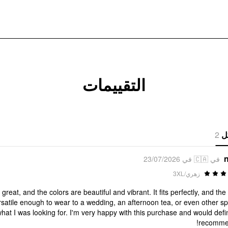
التقييمات
2
ل
n
في 🇨🇦 في 23/07/2026
زهري/3XL
 great, and the colors are beautiful and vibrant. It fits perfectly, and the
 versatile enough to wear to a wedding, an afternoon tea, or even other sp
what I was looking for. I'm very happy with this purchase and would defin
recommen