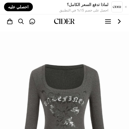
nt
لماذا تدفع السعر الكامل؟
احصلي عليه
احصل على خصم 15% في التطبيق