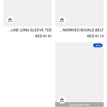
COTTON-BLEND CAT GRAPHIC STRIPED ROUND NECKLINE LONG SLEEVE TEE
SNAKE-EFFECT DECOR ENGRAVED BUCKLE BELT
AED 91.91
AED 47.15
-41%
سينفد المخزون قريبًا