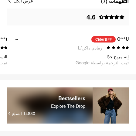
التقييمات (7)
عرض الكل
4.6
***t
C***U
CiderBFF
رمادي داكن/L
إنه مريح جدًا.
تمت الترجمة بواسطة Google
تمت ا
Bestsellers
Explore The Drop
14830
السلع