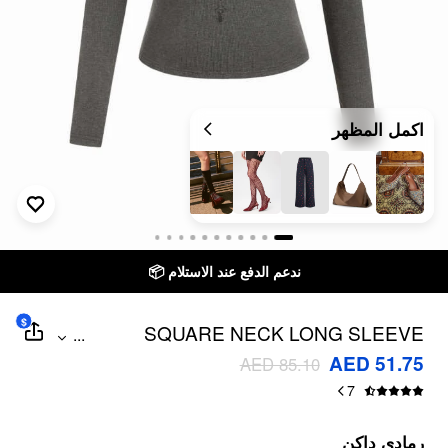
اكمل المظهر
ندعم الدفع عند الاستلام 📦
$
SQUARE NECK LONG SLEEVE
...
GRAPHIC TEE
AED 51.75
AED 85.10
7
رمادي داكن