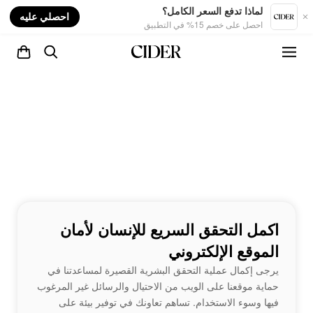
nt
لماذا تدفع السعر الكامل؟
احصلي عليه
احصل على خصم 15% في التطبيق
اكمل التحقق السريع للإنسان لأمان
الموقع الإلكتروني
يرجى إكمال عملية التحقق البشرية القصيرة لمساعدتنا في
حماية موقعنا على الويب من الاحتيال والرسائل غير المرغوب
فيها وسوء الاستخدام. تساهم تعاونك في توفير بيئة على