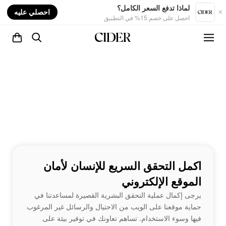
nt
لماذا تدفع السعر الكامل؟
احصلي عليه
احصل على خصم 15% في التطبيق
اكمل التحقق السريع للإنسان لأمان
الموقع الإلكتروني
يرجى إكمال عملية التحقق البشرية القصيرة لمساعدتنا في
حماية موقعنا على الويب من الاحتيال والرسائل غير المرغوب
فيها وسوء الاستخدام. تساهم تعاونك في توفير بيئة على