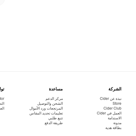
الشركة
مساعدة
توا
نبذة عن Cider
مركز الدعم
dor
Store
الشحن والتوصيل
الت
Cider Club
المرتجعات ورد الأموال
الع
العمل في Cider
تعليمات تحديد المقاس
الاستدامة
تتبع طلبي
مدونة
طريقة الدفع
بطاقة هدية