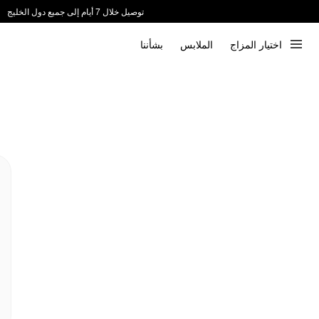
توصيل خلال 7 أيام إلى جميع دول الخليج
ندعم الدفع عند الاستلام 📦
اختيار المزاج
الملابس
بشأننا