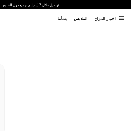
توصيل خلال 7 أيام إلى جميع دول الخليج
ندعم الدفع عند الاستلام 📦
اختيار المزاج
الملابس
بشأننا