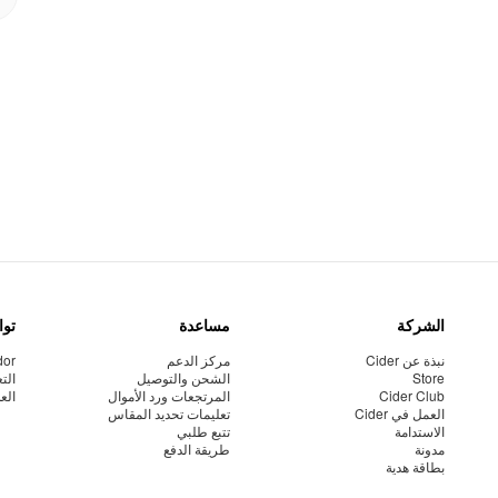
الشركة
مساعدة
توا
نبذة عن Cider
مركز الدعم
dor
Store
الشحن والتوصيل
الت
Cider Club
المرتجعات ورد الأموال
الع
العمل في Cider
تعليمات تحديد المقاس
الاستدامة
تتبع طلبي
مدونة
طريقة الدفع
بطاقة هدية