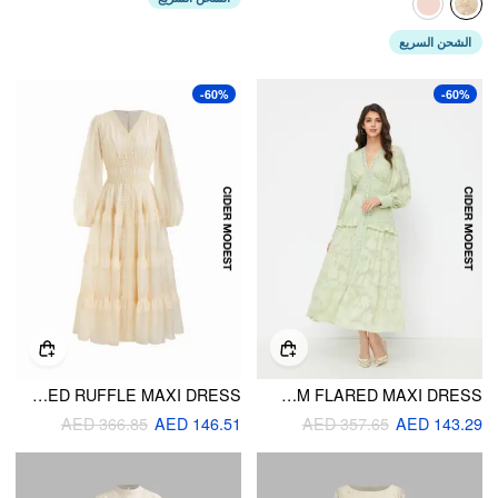
الشحن السريع
-60%
-60%
V-NECK LACE TRIM TIERED RUFFLE MAXI DRESS
V-NECK LANTERN SLEEVE LACE PANEL RUFFLE HEM FLARED MAXI DRESS
AED 366.85
AED 146.51
AED 357.65
AED 143.29