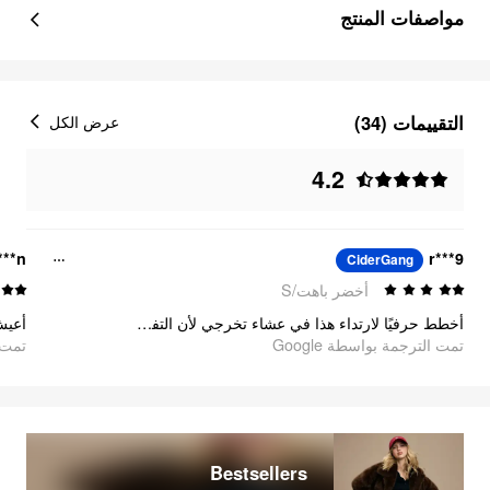
مواصفات المنتج
التقييمات (34)
عرض الكل
4.2
***n
r***9
CiderGang
أخضر باهت/S
أخطط حرفيًا لارتداء هذا في عشاء تخرجي لأن التفاصيل المجوفة والأكمام الشبيهة بالفوانيس تجعلها تبدو فاخرة وفريدة جدًا للصور.
أعيش 
تمت الترجمة بواسطة Google
oogle
Bestsellers