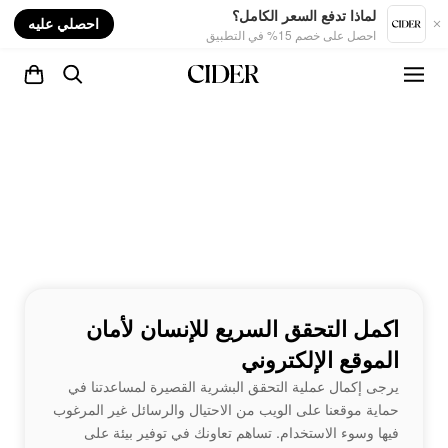
nt
لماذا تدفع السعر الكامل؟
احصلي عليه
احصل على خصم 15% في التطبيق
اكمل التحقق السريع للإنسان لأمان
الموقع الإلكتروني
يرجى إكمال عملية التحقق البشرية القصيرة لمساعدتنا في
حماية موقعنا على الويب من الاحتيال والرسائل غير المرغوب
فيها وسوء الاستخدام. تساهم تعاونك في توفير بيئة على