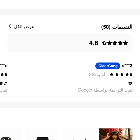
التقييمات (50)
عرض الكل
4.6
***e
s***3
CiderGang
أسود/XS
💕💖
💖
تمت الترجمة بواسطة Google
oogle
FEELING COOL
السلع
1220