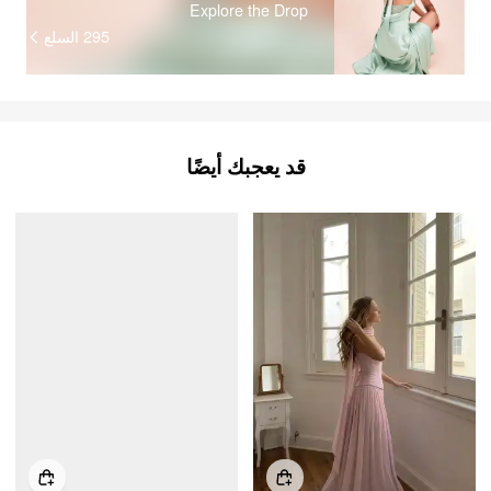
Explore the Drop
السلع
295
قد يعجبك أيضًا