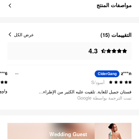
مواصفات المنتج
التقييمات (15)
عرض الكل
4.3
***6
z***n
CiderGang
أسود/S
واوو
فستان جميل للغاية. تلقيت عليه الكثير من الإطراءات. منطقة الصدر مبطّنة بمطاط من الداخل وتحمي بذلك من الانزلاق. مريح جدًا وخفيف كالعُبْر، لا تشعرين به إطلاقًا.
تمت الترجمة بواسطة Google
Wedding Guest