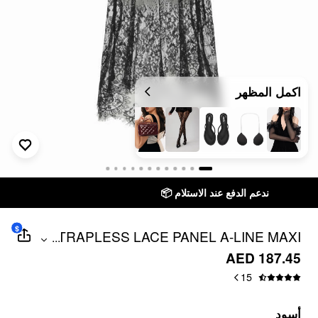
اكمل المظهر
توصيل خلال 7 أيام إلى جميع دول الخليج
$
STRAPLESS LACE PANEL A-LINE MAXI
...
DRESS
AED 187.45
15
أسود