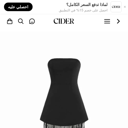
nt
لماذا تدفع السعر الكامل؟
احصلي عليه
احصل على خصم 15% في التطبيق