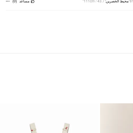
)
0
(
مساعد
111cm / 43.7"
:
محيط الخصرين
81