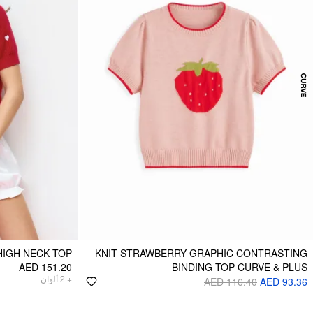
HIGH NECK TOP
KNIT STRAWBERRY GRAPHIC CONTRASTING
AED 151.20
BINDING TOP CURVE & PLUS
ألوان
2
+
AED 116.40
AED 93.36