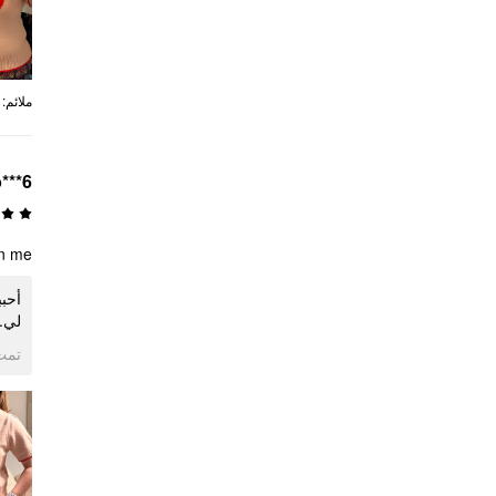
:
ملائم
***6
n me.
لي.
ogle