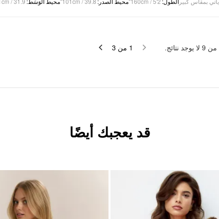
cm / 31.9"
:
محيط الوَسَط
101cm / 39.8"
:
محيط الصدر
160cm / 5'2"
:
الطول
يأتي بمقاس كبير
لا يوجد نتائج.
9
من
3
من
1
قد يعجبك أيضًا