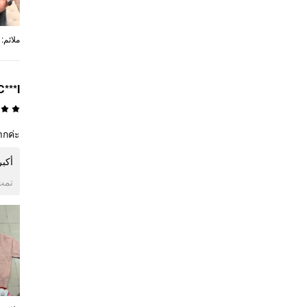
:
ملائم
C***I
ากค่ะ
أكب.
ogle