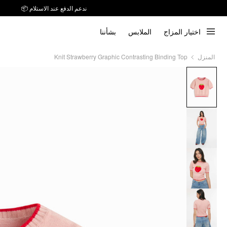
ندعم الدفع عند الاستلام 📦
اختيار المزاج
الملابس
بشأننا
Knit Strawberry Graphic Contrasting Binding Top
المنزل