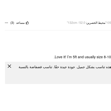
)
3
(
مساعد
132cm / 52.0"
:
محيط الخصرين
109
Love it! I’m 5ft and usually size 8-10
1 المملكة المتحدة في البلوزات وهذه تناسب بشكل جميل. جودة جيدة حقًا. تناسب فضفاضة بالنسبة