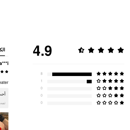
4.9
الك
a***i
8
1
ater!
0
أح!
0
ogle
0