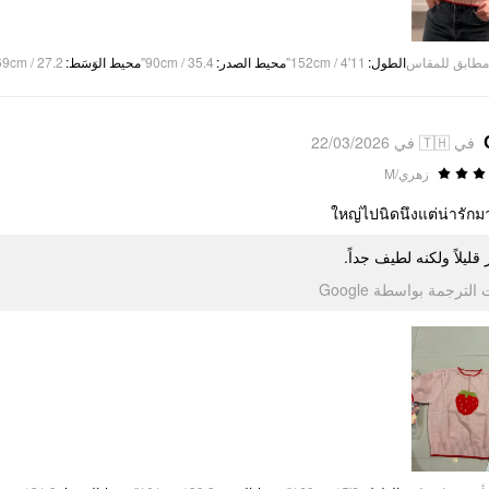
69cm / 27.2"
:
محيط الوَسَط
90cm / 35.4"
:
محيط الصدر
152cm / 4'11"
:
الطول
مطابق للمقاس
في 🇹🇭 في 22/03/2026
زهري/M
ใหญ่ไปนิดนึงแต่น่ารักม
ر قليلاً ولكنه لطيف جداً
تمت الترجمة بواسطة Go