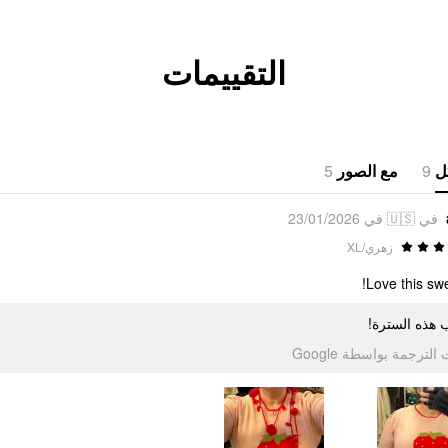
التقييمات
5
مع الصور
9
ل
في 🇺🇸 في 23/01/2026
زهري/XL
Love this swe
ب هذه السترة
تمت الترجمة بواسطة Go