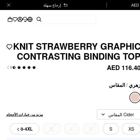
إرجاع سهلة
KNIT STRAWBERRY GRAPHI
CONTRASTING BINDING TO
AED 116.4
9
المقاس
/
هري
Cider المقاس
مزيد من خيارات الأحجام
0-4XL
XL
L
M
S
XS