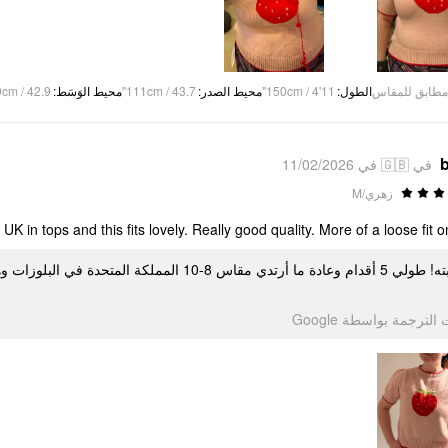
cm / 42.9"
:
محيط الوَسَط
111cm / 43.7"
:
محيط الصدر
150cm / 4'11"
:
الطول
مطابق للمقاس
b
في 🇬🇧 في 11/02/2026
زهري/M
 UK in tops and this fits lovely. Really good quality. More of a loose fit o
أحببته! طولي 5 أقدام وعادة ما أرتدي مقاس 8-0
تمت الترجمة بواسطة Go