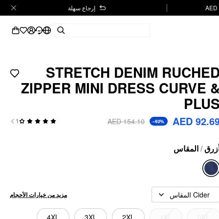
إرجاع سهلة
STRETCH DENIM RUCHE
ZIPPER MINI DRESS CURVE 
PLU
AED 92.6
AED 154.10
1
-40%
المقاس
/
زرق
Cider المقاس
مزيد من خيارات الأحجام
4XL
3XL
2XL
1XL
0XL