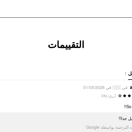
التقييمات
1
ل
في 🇺🇸 في 01/05/2026
أزرق/0XL
So 
ميل جدا
تمت الترجمة بواسطة Go