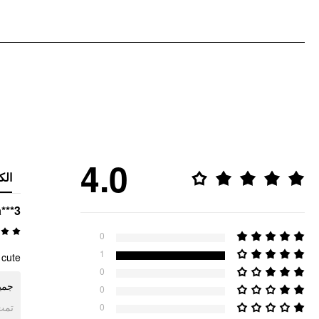
4.0
الك
a***3
0
1
cute!!
0
ج!!
0
ogle
0