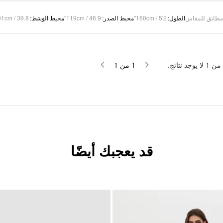
1cm / 39.8"
:
محيط الوَسَط
119cm / 46.9"
:
محيط الصدر
160cm / 5'2"
:
الطول
مطابق للمقاس
لا يوجد نتائج.
1
من
1
من
1
قد يعجبك أيضًا