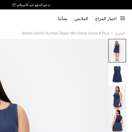
ندعم الدفع عند الاستلام 📦
اختيار المزاج
الملابس
بشأننا
Stretch Denim Ruched Zipper Mini Dress Curve & Plus
المنزل