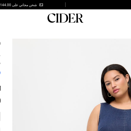
شحن مجاني على AED 144.00
D
&
S
9
أ