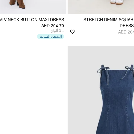
M V-NECK BUTTON MAXI DRESS
STRETCH DENIM SQUAR
AED 204.70
DRESS
ألوان
3
+
AED 20
الشحن السريع