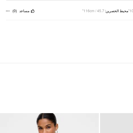
)
0
(
مساعد
116cm / 45.7"
:
محيط الخصرين
10