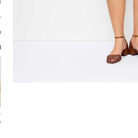
م
ت
ا
0