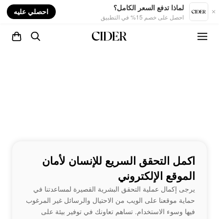
nt
لماذا تدفع السعر الكامل؟
احصلي عليه
احصل على خصم 15% في التطبيق
اكمل التحقق السريع للإنسان لأمان
الموقع الإلكتروني
يرجى إكمال عملية التحقق البشرية القصيرة لمساعدتنا في
حماية موقعنا على الويب من الاحتيال والرسائل غير المرغوب
فيها وسوء الاستخدام. تساهم تعاونك في توفير بيئة على