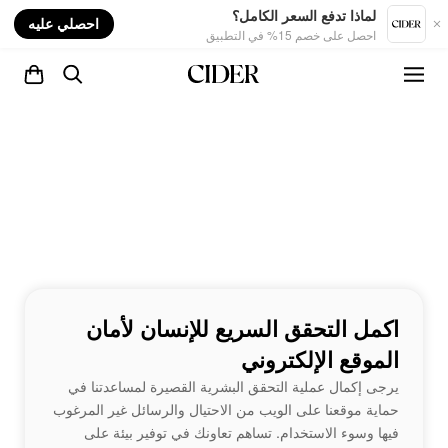
nt
لماذا تدفع السعر الكامل؟
احصلي عليه
احصل على خصم 15% في التطبيق
اكمل التحقق السريع للإنسان لأمان
الموقع الإلكتروني
يرجى إكمال عملية التحقق البشرية القصيرة لمساعدتنا في
حماية موقعنا على الويب من الاحتيال والرسائل غير المرغوب
فيها وسوء الاستخدام. تساهم تعاونك في توفير بيئة على