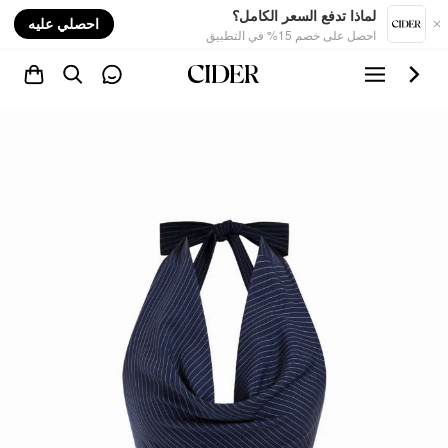
nt
لماذا تدفع السعر الكامل؟
احصلي عليه
احصل على خصم 15% في التطبيق