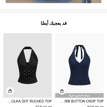
قد يعجبك أيضًا
سينفد المخزون قريبًا
COTTON-BLEND HALTER COWL NECK POLKA DOT RUCHED TOP
KNIT HALTER NECKLINE RIB BUTTON CROP TOP
AED 69.00
AED 80.40