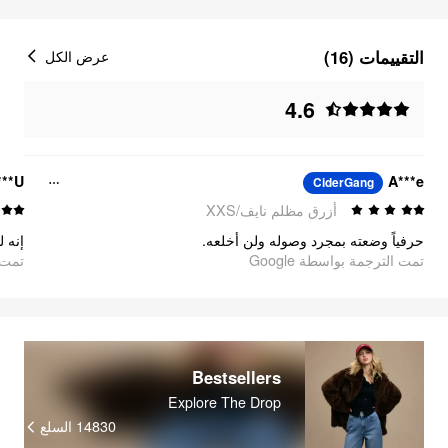
التقييمات (16)
عرض الكل
4.6
***U
A***e
CiderGang
أزرق مظلم نايف/XXS
حرفياً وضعته بمجرد وصوله ولن أخلعه.
إنه 
تمت الترجمة بواسطة Google
تمت ا
Bestsellers
Explore The Drop
14830
السلع