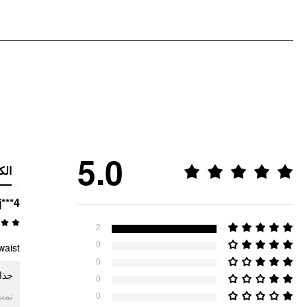
5.0
الك
j***4
2
0
aist.
0
جذ.
0
ogle
0