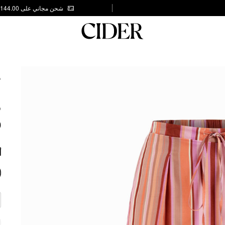
شحن مجاني على AED 144.00
E
G
S
0
أ