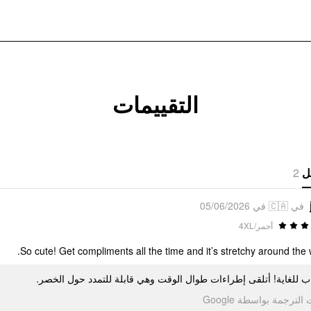
التقييمات
2
ل
في 🇨🇦 في 05/06/2026
أحمر/4XL
So cute! Get compliments all the time and it’s stretchy around the w
اب للغاية! أتلقى إطراءات طوال الوقت وهي قابلة للتمدد حول الخصر
تمت الترجمة بواسطة Go