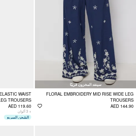
سينفد المخزون قريبًا
ELASTIC WAIST
FLORAL EMBROIDERY MID RISE WIDE LEG
LEG TROUSERS
TROUSERS
AED 119.60
AED 144.90
ألوان
3
+
الشحن السريع