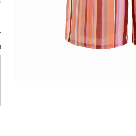
م
ت
ا
5