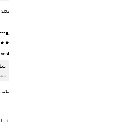
:
ملائم
***A
 mooi
بنطل
ogle
:
ملائم
1
1 -