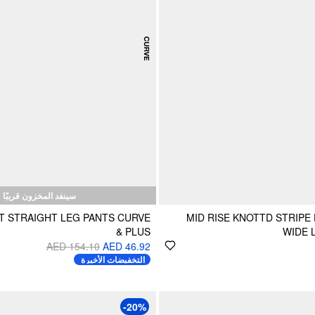
سينفد المخزون قريبًا
T STRAIGHT LEG PANTS CURVE
MID RISE KNOTTD STRIPE 
& PLUS
WIDE 
AED 154.10
AED 46.92
التخفيضات الأخيرة
-20%