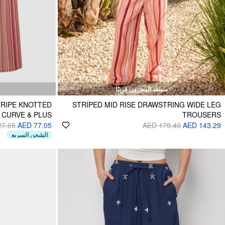
سينفد المخزون قريبًا
TRIPE KNOTTED
STRIPED MID RISE DRAWSTRING WIDE LEG
 CURVE & PLUS
TROUSERS
27.65
AED 77.05
AED 179.40
AED 143.29
الشحن السريع