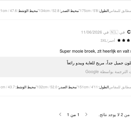
1cm / 47.6"
:
محيط الوَسَط
134cm / 52.8"
:
محيط الصدر
175cm / 5'8"
:
الطول
مطابق للمقاس
C
في 🇳🇱 في 11/06/2026
أحمر/3XL
Super mooie broek, zit heerlijk en valt
ون جميل جداً، مريح للغاية ويبدو رائعاً
تمت الترجمة بواسطة Go
cm / 43.7"
:
محيط الوَسَط
132cm / 52.0"
:
محيط الصدر
151cm / 4'11"
:
الطول
مطابق للمقاس
لا يوجد نتائج.
2
من
1
من
1