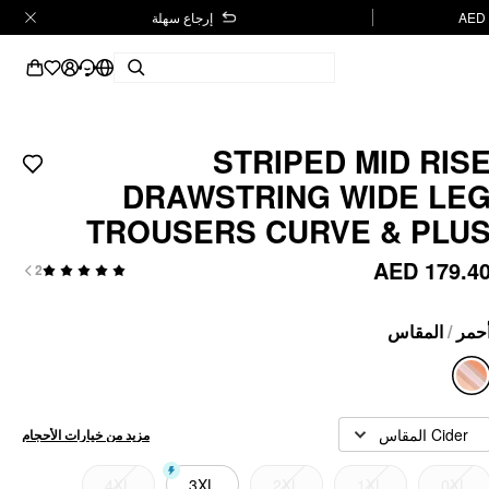
إرجاع سهلة
STRIPED MID RIS
DRAWSTRING WIDE LE
TROUSERS CURVE & PLU
AED 179.4
2
المقاس
/
حمر
Cider المقاس
مزيد من خيارات الأحجام
4XL
3XL
2XL
1XL
0XL