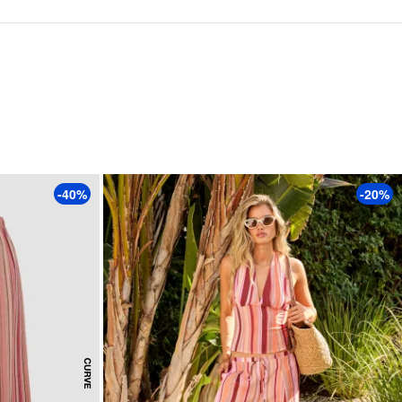
-40%
-20%