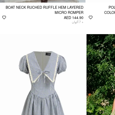
BOAT NECK RUCHED RUFFLE HEM LAYERED
POL
MICRO ROMPER
COLO
AED 144.90
ألوان
7
+