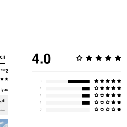
4.0
الك
***2
3
1
 type
1
قصّة رائعة لجسم صغير/قصير ا.
1
ogle
0