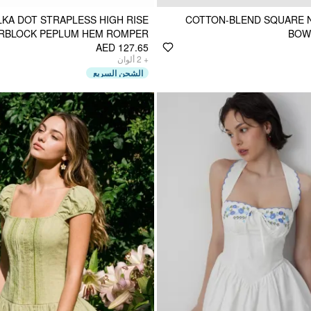
KA DOT STRAPLESS HIGH RISE
COTTON-BLEND SQUARE 
RBLOCK PEPLUM HEM ROMPER
BOW
AED 127.65
ألوان
2
+
الشحن السريع