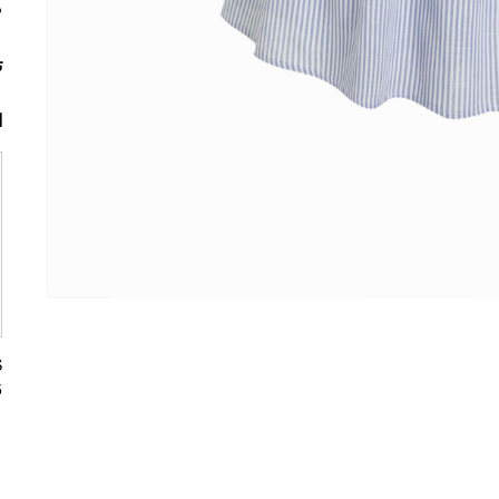
م
ت
ا
5