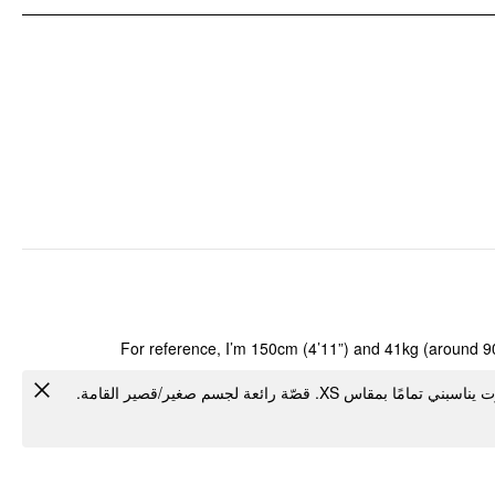
تفاصيل الملابس: عقدة عروية, مكشكش, بغرز مشغولة في صفوف
For reference, I’m 150cm (4’11”) and 41kg (around 90 l