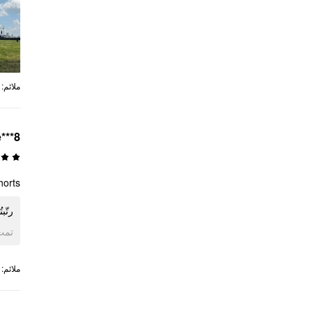
:
ملائم
e***8
rts !!
رت!!
ogle
:
ملائم