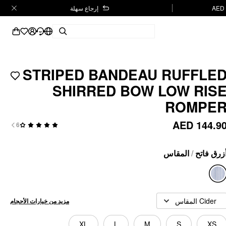
إرجاع سهلة
STRIPED BANDEAU RUFFLE
SHIRRED BOW LOW RIS
ROMPE
AED 144.9
6
المقاس
/
زرق فاتح
Cider المقاس
مزيد من خيارات الأحجام
XL
L
M
S
XS