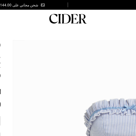
شحن مجاني على AED 144.00
D
E
R
0
أ