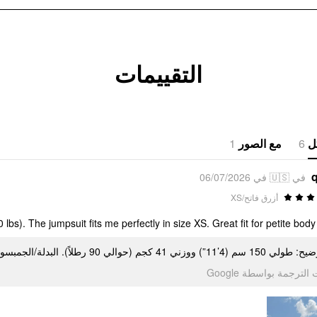
التقييمات
1
مع الصور
6
ل
q
في 🇺🇸 في 06/07/2026
أزرق فاتح/XS
bs). The jumpsuit fits me perfectly in size XS. Great fit for petite body
للتوضيح: طولي 150 سم (4’11”) ووزني 41 كجم (حوالي 90 رطلاً). البدلة/الجمبسوت يناسبني تمامًا بمقاس XS. لقامة
تمت الترجمة بواسطة Go