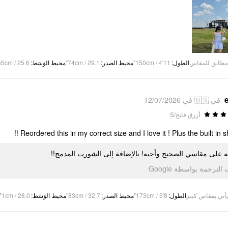
65cm / 25.6"
:
محيط الوَسَط
74cm / 29.1"
:
محيط الصدر
150cm / 4'11"
:
الطول
مطابق للمقاس
في 🇺🇸 في 12/07/2026
أزرق فاتح/S
Reordered this in my correct size and I love it ! Plus the built in sho
ّبتُه على مقاسي الصحيح وأحبه! بالإضافة إلى الشورت المدمج
تمت الترجمة بواسطة Go
71cm / 28.0"
:
محيط الوَسَط
83cm / 32.7"
:
محيط الصدر
173cm / 5'8"
:
الطول
يأتي بمقاس كبير