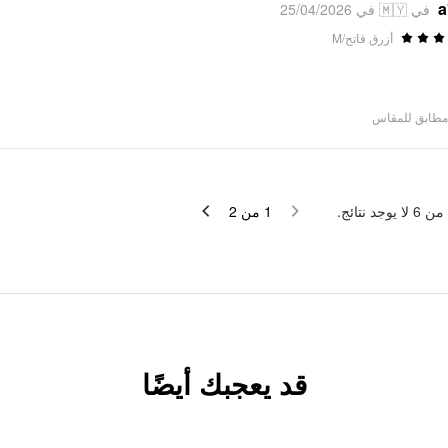
a
في 🇲🇾 في 25/04/2026
أزرق فاتح/M
مطابق للمقاس
لا يوجد نتائج.
6
من
2
من
1
قد يعجبك أيضًا