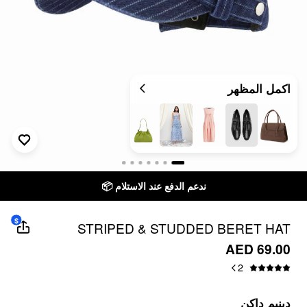
اكمل المظهر
ندعم الدفع عند الاستلام 📦
$
STRIPED & STUDDED BERET HAT
AED 69.00
2
دينيم داكن