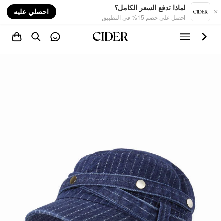
nt
لماذا تدفع السعر الكامل؟
احصلي عليه
احصل على خصم 15% في التطبيق