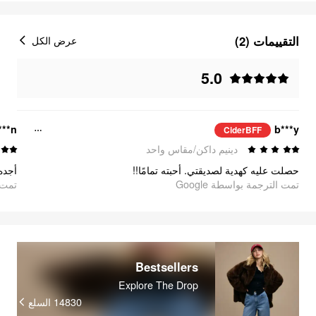
التقييمات (2)
عرض الكل
5.0
**n
b***y
CiderBFF
دينيم داكن/مقاس واحد
حصلت عليه كهدية لصديقتي. أحبته تمامًا!!
أجده 
تمت الترجمة بواسطة Google
تمت ا
Bestsellers
Explore The Drop
14830
السلع