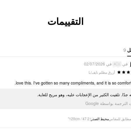
التقييمات
9
ل
في 🇦🇺 في 02/07/2026
أزرق مظلم نايف/L
love this. I've gotten so many compliments, and it is so comfort
ّه جدًا. تلقيت الكثير من الإعجابات عليه، وهو مريح للغاية
تمت الترجمة بواسطة Go
120cm / 47.2"
:
محيط الصدر
مطابق للمقاس