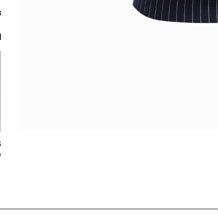
ت
ا
0