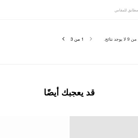
مطابق للمقاس
لا يوجد نتائج.
9
من
3
من
1
قد يعجبك أيضًا