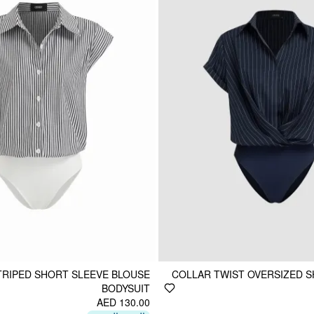
TRIPED SHORT SLEEVE BLOUSE
COLLAR TWIST OVERSIZED S
BODYSUIT
AED 130.00