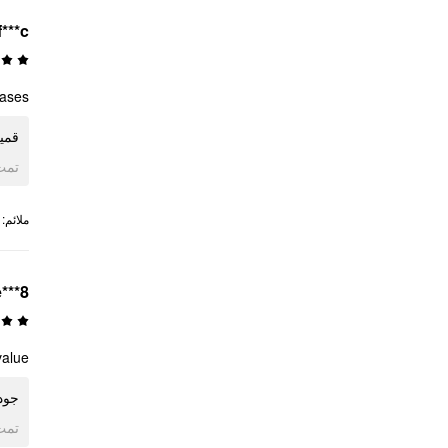
f***c
ases!
قمي!
ogle
:
ملائم
e***8
value
جود
ogle