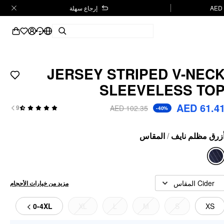
إرجاع سهلة
JERSEY STRIPED V-NEC
SLEEVELESS TO
AED 61.4
AED 102.35
9
-40%
المقاس
/
زرق مظلم نايف
Cider المقاس
مزيد من خيارات الأحجام
0-4XL
XL
L
M
S
XS