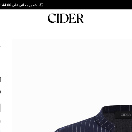
شحن مجاني على AED 144.00
K
P
1
أ