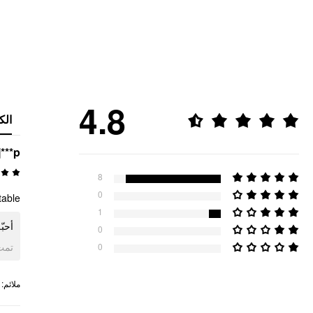
4.8
الك
j***p
8
0
able.
1
أحب.
0
ogle
0
:
ملائم