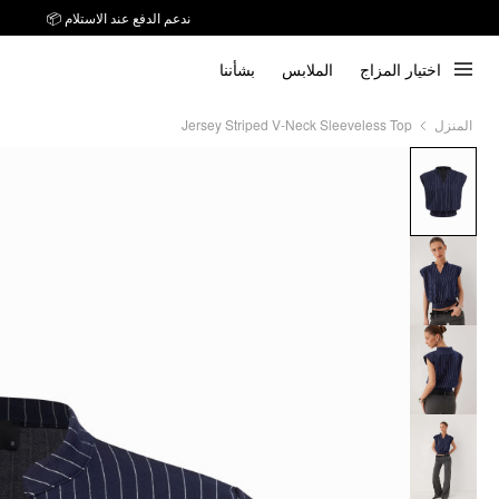
ندعم الدفع عند الاستلام 📦
توصيل خلال 7 أيام إلى جميع دول الخليج
اختيار المزاج
الملابس
بشأننا
ندعم الدفع عند الاستلام 📦
Jersey Striped V-Neck Sleeveless Top
المنزل