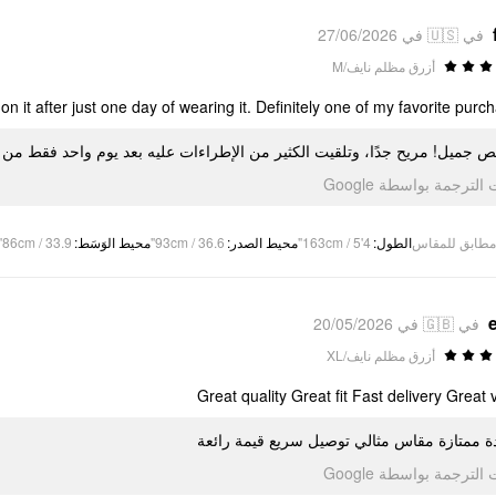
في 🇺🇸 في 27/06/2026
أزرق مظلم نايف/M
n it after just one day of wearing it. Definitely one of my favorite purch
ص جميل! مريح جدًا، وتلقيت الكثير من الإطراءات عليه بعد يوم واحد فقط من ا
تمت الترجمة بواسطة Go
86cm / 33.9"
:
محيط الوَسَط
93cm / 36.6"
:
محيط الصدر
163cm / 5'4"
:
الطول
مطابق للمقاس
في 🇬🇧 في 20/05/2026
أزرق مظلم نايف/XL
Great quality Great fit Fast delivery Great 
ة ممتازة مقاس مثالي توصيل سريع قيمة رائعة
تمت الترجمة بواسطة Go