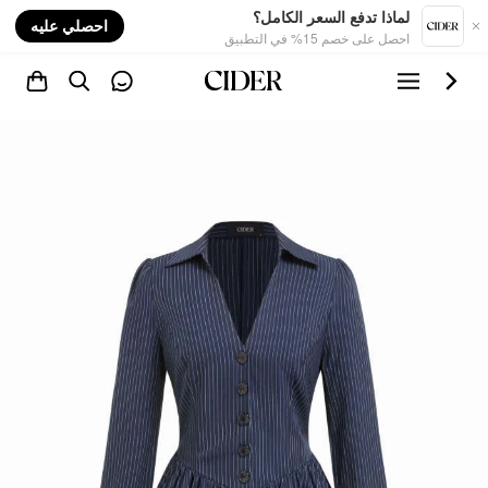
nt
لماذا تدفع السعر الكامل؟
احصلي عليه
احصل على خصم 15% في التطبيق