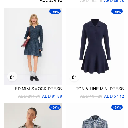
AED 162.15
AED 65.78
-60%
-69%
COTTON PLAID BELL SLEEVE SHIRRED MINI SMOCK DRESS
KNIT COLLAR BUTTON A-LINE MINI DRESS
AED 204.70
AED 81.88
AED 187.20
AED 57.12
-60%
-59%