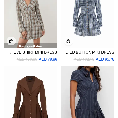
سينفد المخزون قريبًا
PLAID V-NECK BELL SLEEVE SHIRT MINI DRESS
COTTON-BLEND COLLAR TARTAN SHIRRED BUTTON MINI DRESS
AED 196.65
AED 78.66
AED 162.15
AED 65.78