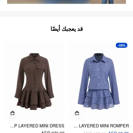
قد يعجبك أيضًا
-59%
STRIPED COLLAR LONG SLEEVE BUTTON LACE UP LAYERED MINI DRESS
COTTON-BLEND PLAID COLLAR LONG SLEEVE RUFFLE LAYERED MINI ROMPER
AED 276.92