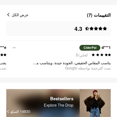
التقييمات (7)
عرض الكل
4.3
***e
d***1
CiderPal
كحلي/S
يناسب المقاس الحقيقي، الجودة جيدة، ويتناسب مع لون بشرتي!
يجب 
تمت الترجمة بواسطة Google
تمت ا
Bestsellers
Explore The Drop
14830
السلع