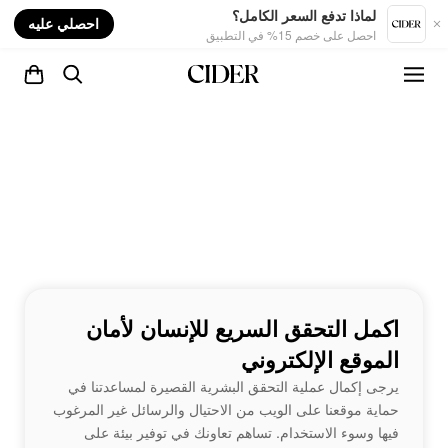
nt
لماذا تدفع السعر الكامل؟
احصلي عليه
احصل على خصم 15% في التطبيق
اكمل التحقق السريع للإنسان لأمان
الموقع الإلكتروني
يرجى إكمال عملية التحقق البشرية القصيرة لمساعدتنا في
حماية موقعنا على الويب من الاحتيال والرسائل غير المرغوب
فيها وسوء الاستخدام. تساهم تعاونك في توفير بيئة على