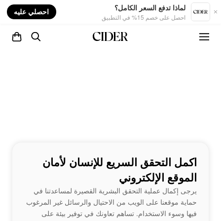
nt
لماذا تدفع السعر الكامل؟
احصلي عليه
احصل على خصم 15% في التطبيق
اكمل التحقق السريع للإنسان لأمان
الموقع الإلكتروني
يرجى إكمال عملية التحقق البشرية القصيرة لمساعدتنا في
حماية موقعنا على الويب من الاحتيال والرسائل غير المرغوب
فيها وسوء الاستخدام. تساهم تعاونك في توفير بيئة على