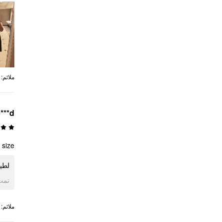
:
ملائم
***d
size.
لطي.
ogle
:
ملائم