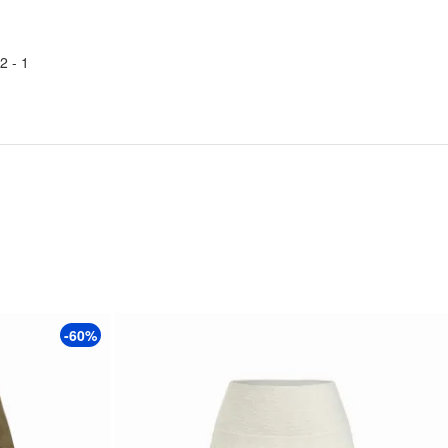
2
1 -
-60%