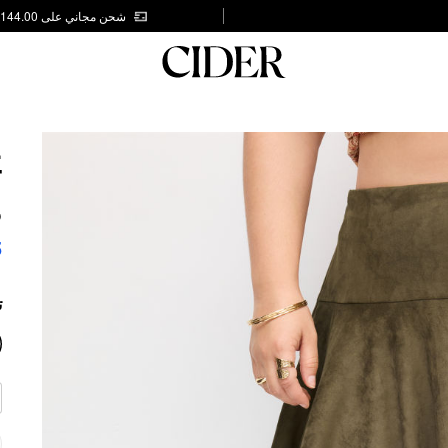
شحن مجاني على AED 144.00
E
T
S
5
ت