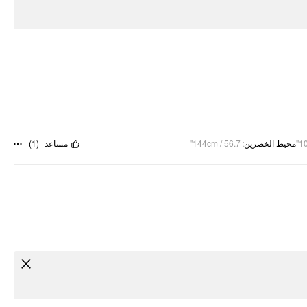
)
1
(
مساعد
144cm / 56.7"
:
محيط الخصرين
10