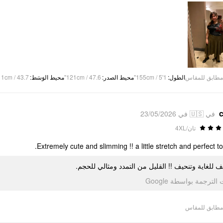
1cm / 43.7"
:
محيط الوَسَط
121cm / 47.6"
:
محيط الصدر
155cm / 5'1"
:
الطول
مطابق للمقاس
c
في 🇺🇸 في 23/05/2026
تان/4XL
Extremely cute and slimming !! a little stretch and perfect to 
ف للغاية وتنحيف !! القليل من التمدد ومثالي للحجم
تمت الترجمة بواسطة Go
مطابق للمقاس