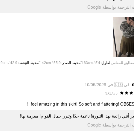
تمت الترجمة بواسطة Go
9cm / 42.9"
:
محيط الوَسَط
142cm / 55.9"
:
محيط الصدر
163cm / 5'4"
:
الطول
مطابق للمقاس
في 🇺🇸 في 10/05/2026
تان/3XL
I feel amazing in this skirt! So soft and flattering! OBSE
ر أنني رائعة بهذا التنورة! ناعمة جدًا وتبرز جمال القوام! مغرمة بها
تمت الترجمة بواسطة Go