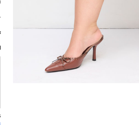
م
ت
ا