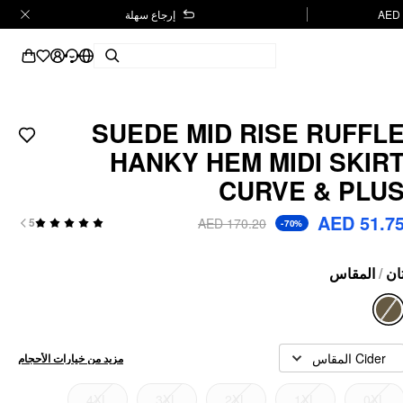
إرجاع سهلة
SUEDE MID RISE RUFFL
HANKY HEM MIDI SKIR
CURVE & PLU
AED 51.7
AED 170.20
5
-70%
المقاس
/
ان
Cider المقاس
مزيد من خيارات الأحجام
4XL
3XL
2XL
1XL
0XL