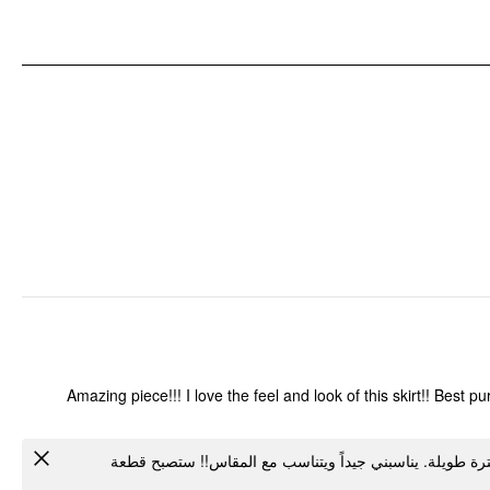
نوع النمط: سادة
تفاصيل الملابس: حاشية ثوب مكشكشة
Amazing piece!!! I love the feel and look of this skirt!! Best p
ة طويلة. يناسبني جيداً ويتناسب مع المقاس!! ستصبح قطعة