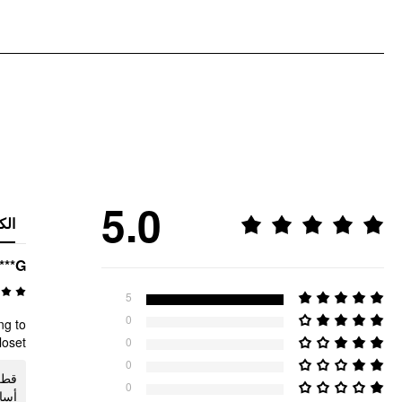
5.0
الك
G***
5
0
ng to
oset!
0
0
قطع
0
أس!