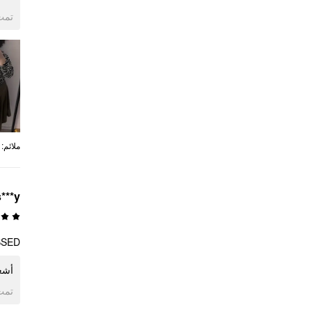
ogle
:
ملائم
s***y
SSED!
أشع!
ogle