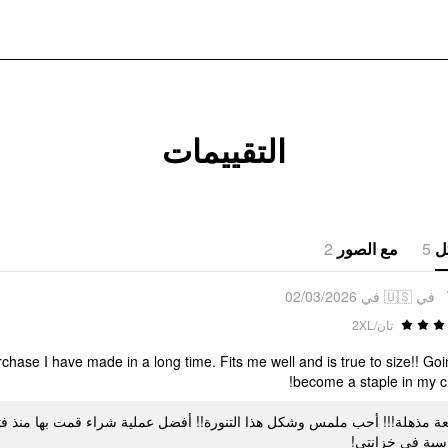
التقييمات
2
مع الصور
5
ل
في 🇺🇸 في 02/03/2026
تان/2XL
urchase I have made in a long time. Fits me well and is true to size!! Goi
become a staple in my cl
ة مذهلة!!! أحب ملمس وشكل هذا التنورة!! أفضل عملية شراء قمت بها منذ فتر
اسية في خزانتي