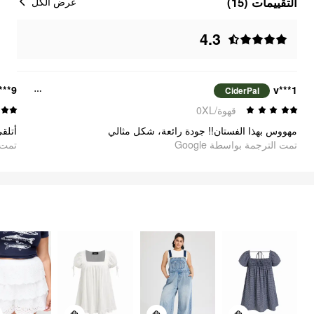
التقييمات (15)
عرض الكل
4.3
***9
1***v
CiderPal
قهوة/0XL
مهووس بهذا الفستان!! جودة رائعة، شكل مثالي
تمت الترجمة بواسطة Google
تمت ا
الشعور باللطافة
375
السلع