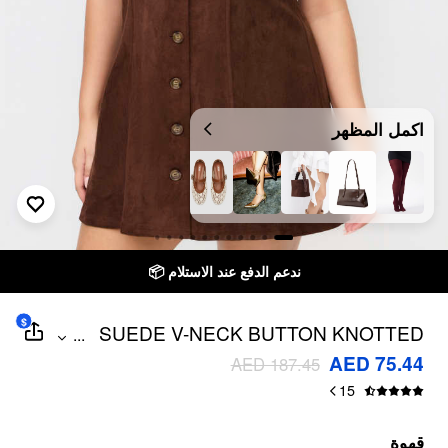
اكمل المظهر
ندعم الدفع عند الاستلام 📦
$
SUEDE V-NECK BUTTON KNOTTED
...
MINI DRESS CURVE & PLUS
AED 75.44
AED 187.45
15
قهوة