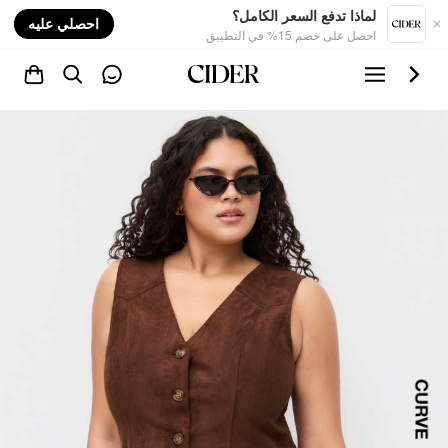
nt
لماذا تدفع السعر الكامل؟
احصلي عليه
احصل على خصم 15% في التطبيق