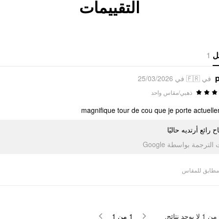
التقييمات
1
ل
p
في 🇫🇷 في 25/03/2026
ذهبي/مقاس واحد
magnifique tour de cou que je porte actuell
 رائع أرتديه حاليًا
تمت الترجمة بواسطة Go
مطابق للمقاس
لا يوجد نتائج.
1
من
1
من
1