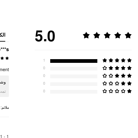
5.0
الك
***s
1
0
ement
0
وشاح
0
ogle
0
:
ملائم
1
1 -