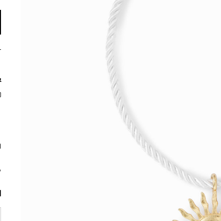
ي
م
ا