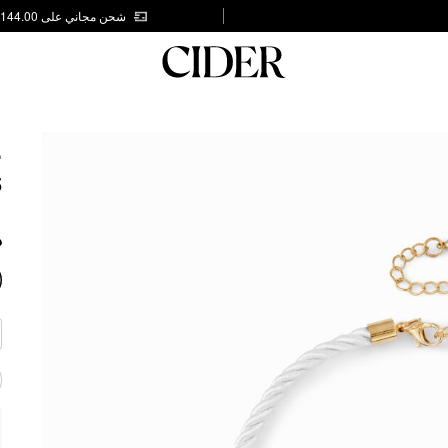
شحن مجاني على AED 144.00
E
5
ذ