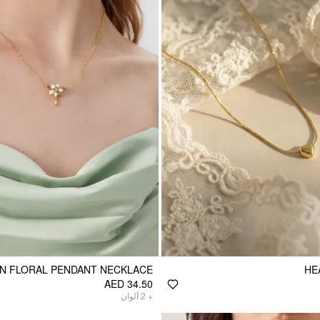
N FLORAL PENDANT NECKLACE
HE
AED 34.50
ألوان
2
+