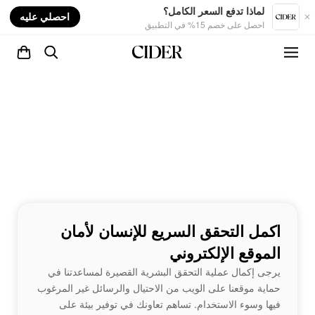
nt
لماذا تدفع السعر الكامل؟
احصلي عليه
احصل على خصم 15% في التطبيق
اكمل التحقق السريع للإنسان لأمان
الموقع الإلكتروني
يرجى إكمال عملية التحقق البشرية القصيرة لمساعدتنا في
حماية موقعنا على الويب من الاحتيال والرسائل غير المرغوب
فيها وسوء الاستخدام. تساهم تعاونك في توفير بيئة على