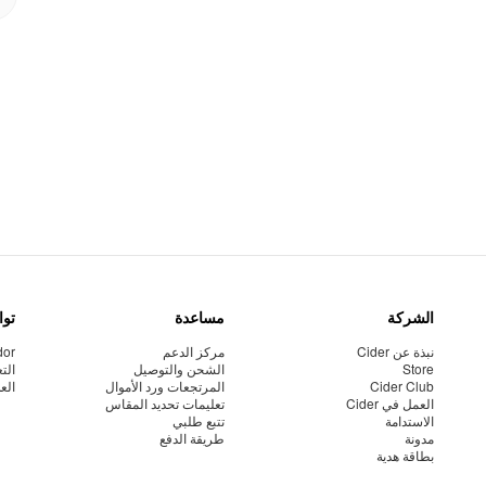
الشركة
مساعدة
توا
نبذة عن Cider
مركز الدعم
dor
Store
الشحن والتوصيل
الت
Cider Club
المرتجعات ورد الأموال
الع
العمل في Cider
تعليمات تحديد المقاس
الاستدامة
تتبع طلبي
مدونة
طريقة الدفع
بطاقة هدية