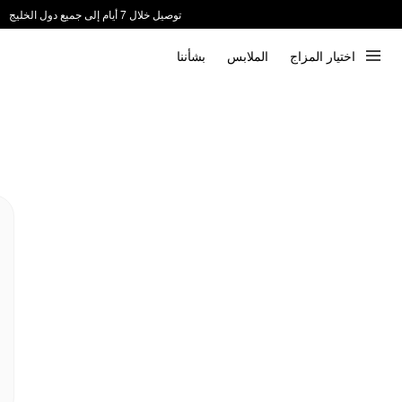
توصيل خلال 7 أيام إلى جميع دول الخليج
ندعم الدفع عند الاستلام 📦
اختيار المزاج
الملابس
بشأننا