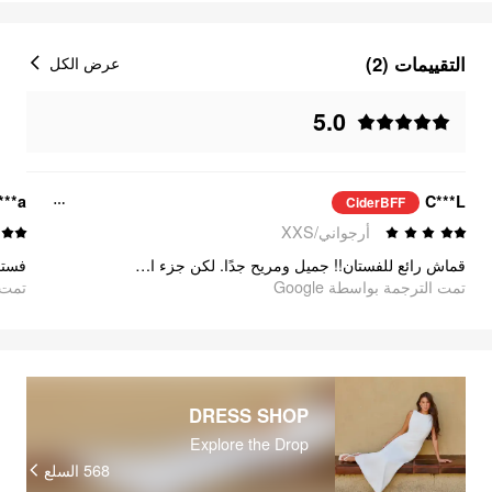
التقييمات (2)
عرض الكل
5.0
***a
C***L
CiderBFF
أرجواني/XXS
قماش رائع للفستان!! جميل ومريح جدًا. لكن جزء الحزام والـربطة فيه تجاعيد قليلًا. مع ذلك ما زلت أحبه!💜
تمت الترجمة بواسطة Google
تمت ا
DRESS SHOP
Explore the Drop
568
السلع