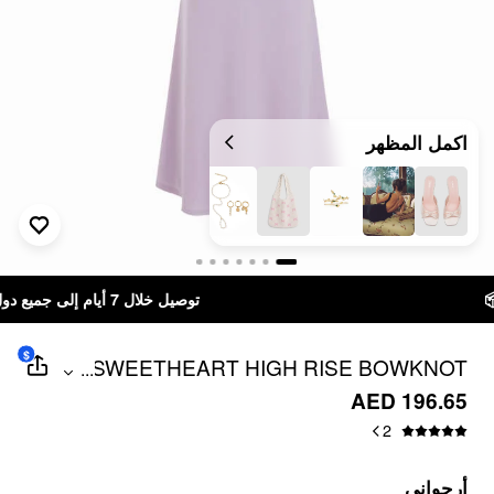
اكمل المظهر
توصيل خلال 7 أيام إلى جميع دول الخليج
$
SWEETHEART HIGH RISE BOWKNOT
...
MAXI MERMAID DRESSES
AED 196.65
2
أرجواني